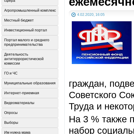
ежемесячн
сфера
Агропромышленный комплекс
4.02.2020, 16:05
Местный бюджет
Инвестиционный портал
Портал малого и среднего
предпринимательства
Деятельность
антитеррористической
комиссии
ГО и ЧС
граждан, подв
Муниципальные образования
Советского Со
Интернет-приемная
Видеоматериалы
Труда и некото
Опросы
На 3 % также 
Выборы
набор социаль
Им нужна мама