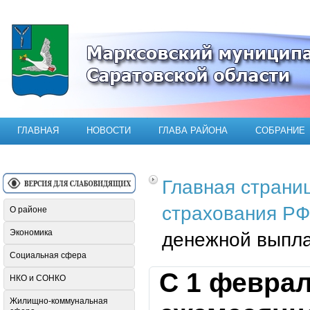
Официальный сайт Марксовского мун
ГЛАВНАЯ
НОВОСТИ
ГЛАВА РАЙОНА
СОБРАНИЕ
Главная страни
страхования РФ
О районе
Экономика
денежной выпл
Социальная сфера
С 1 февра
НКО и СОНКО
Жилищно-коммунальная