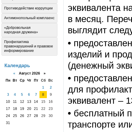
эквивалента н
Противодействие коррупции
в месяц. Пере
Антимонопольный комплаенс
выглядит след
«Добровольная
народная дружина»
•
предоставлен
Профилактика
правонарушений и правовое
информирование
изделий и про
(денежный экви
Календарь
«
Август 2026 »
•
предоставлен
Пн
Вт
Ср
Чт
Пт
Сб
Вс
для профилакт
1
2
3
4
5
6
7
8
9
эквивалент – 1
10
11
12
13
14
15
16
17
18
19
20
21
22
23
•
бесплатный п
24
25
26
27
28
29
30
транспорте ил
31