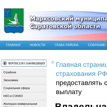
Официальный сайт Марксовского мун
ГЛАВНАЯ
НОВОСТИ
ГЛАВА РАЙОНА
СОБРАНИЕ
Главная страни
страхования РФ
О районе
Экономика
предоставлять 
Социальная сфера
выплату
НКО и СОНКО
Владельца
Жилищно-коммунальная