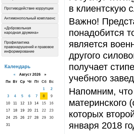
в клиентскую 
Противодействие коррупции
Антимонопольный комплаенс
Важно! Предст
«Добровольная
понадобится то
народная дружина»
является воен
Профилактика
правонарушений и правовое
информирование
другого силово
получает стипе
Календарь
«
Август 2026 »
учебного завед
Пн
Вт
Ср
Чт
Пт
Сб
Вс
Напомним, что
1
2
3
4
5
6
7
8
9
материнского (
10
11
12
13
14
15
16
17
18
19
20
21
22
23
которых второй
24
25
26
27
28
29
30
января 2018 го
31