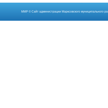
ММР
© Cайт администрации Марксовского муниципального ра