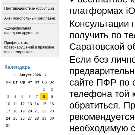
платформах iO
Противодействие коррупции
Антимонопольный комплаенс
Консультации 
«Добровольная
получить по т
народная дружина»
Профилактика
Саратовской об
правонарушений и правовое
информирование
Если без личн
Календарь
предварительн
«
Август 2026 »
сайте ПФР по сс
Пн
Вт
Ср
Чт
Пт
Сб
Вс
1
2
телефона той 
3
4
5
6
7
8
9
обратиться. П
10
11
12
13
14
15
16
17
18
19
20
21
22
23
рекомендуется
24
25
26
27
28
29
30
необходимую 
31