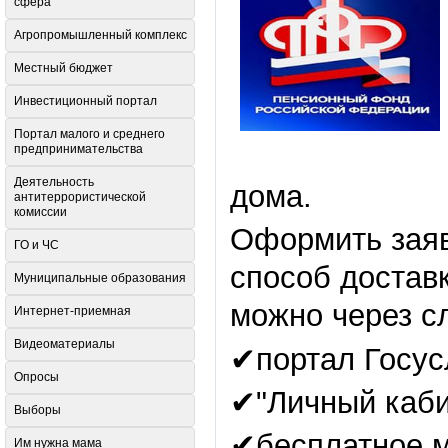
сфера
Агропромышленный комплекс
Местный бюджет
Инвестиционный портал
Портал малого и среднего
предпринимательства
Деятельность
дома.
антитеррористической
комиссии
Оформить заяв
ГО и ЧС
способ достав
Муниципальные образования
можно через с
Интернет-приемная
Видеоматериалы
✔портал Госус
Опросы
✔"Личный каби
Выборы
✔бесплатное м
Им нужна мама