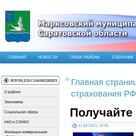
Официальный сайт Марксовского мун
ГЛАВНАЯ
НОВОСТИ
ГЛАВА РАЙОНА
СОБРАНИЕ
Главная страни
страхования РФ
О районе
Экономика
Получайте
Социальная сфера
НКО и СОНКО
11.05.2021, 16:30
Жилищно-коммунальная