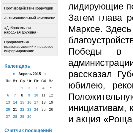
лидирующие по
Противодействие коррупции
Затем глава р
Антимонопольный комплаенс
Марксе. Здесь
«Добровольная
народная дружина»
благоустройс
Профилактика
правонарушений и правовое
Победы в В
информирование
администрац
Календарь
рассказал Губ
«
Апрель 2015
»
Пн
Вт
Ср
Чт
Пт
Сб
Вс
юбилею, реко
1
2
3
4
5
Положительну
6
7
8
9
10
11
12
13
14
15
16
17
18
19
инициативам, 
20
21
22
23
24
25
26
и акция «Роща
27
28
29
30
Счетчик посещений