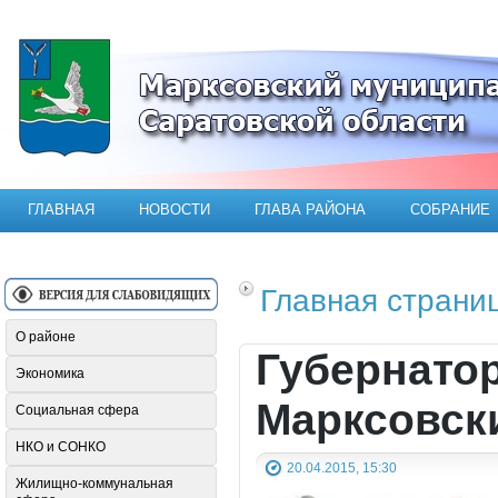
Официальный сайт Марксовского мун
ГЛАВНАЯ
НОВОСТИ
ГЛАВА РАЙОНА
СОБРАНИЕ
Главная страни
О районе
Губернатор
Экономика
Марксовск
Социальная сфера
НКО и СОНКО
20.04.2015, 15:30
Жилищно-коммунальная