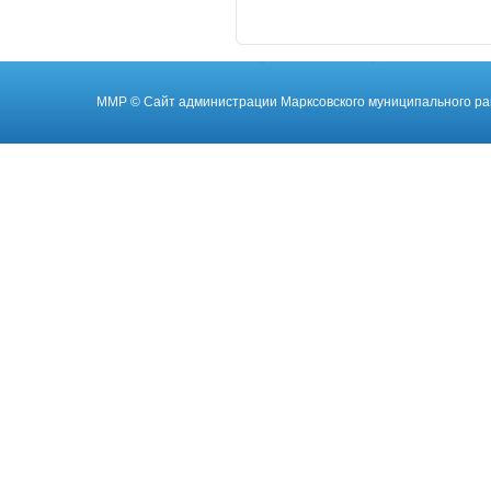
ММР
© Cайт администрации Марксовского муниципального ра