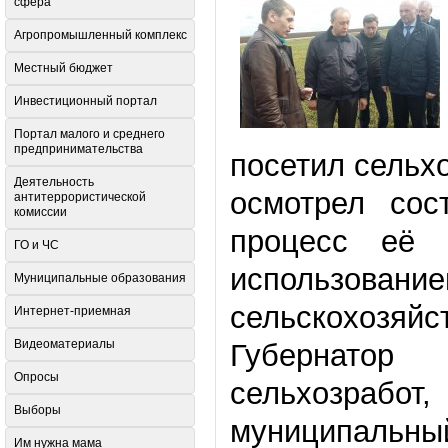
сфера
Агропромышленный комплекс
Местный бюджет
Инвестиционный портал
Портал малого и среднего
предпринимательства
посетил сельх
Деятельность
осмотрел сос
антитеррористической
комиссии
процесс её 
ГО и ЧС
использовани
Муниципальные образования
сельскохозяйс
Интернет-приемная
Видеоматериалы
Губернатор
Опросы
сельхозраб
Выборы
муниципаль
Им нужна мама