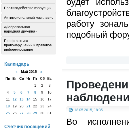
будет исполь
Противодействие коррупции
благоустройс
Антимонопольный комплаенс
работу зонал
«Добровольная
народная дружина»
подобный фору
Профилактика
правонарушений и правовое
информирование
Календарь
«
Май 2015
»
Пн
Вт
Ср
Чт
Пт
Сб
Вс
Проведени
1
2
3
4
5
6
7
8
9
10
наблюден
11
12
13
14
15
16
17
18
19
20
21
22
23
24
18.05.2015, 18:35
25
26
27
28
29
30
31
Во исполнен
Счетчик посещений