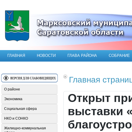
Официальный сайт Марксовского мун
ГЛАВНАЯ
НОВОСТИ
ГЛАВА РАЙОНА
СОБРАНИЕ
Главная страни
О районе
Открыт пр
Экономика
выставки 
Социальная сфера
НКО и СОНКО
благоустр
Жилищно-коммунальная