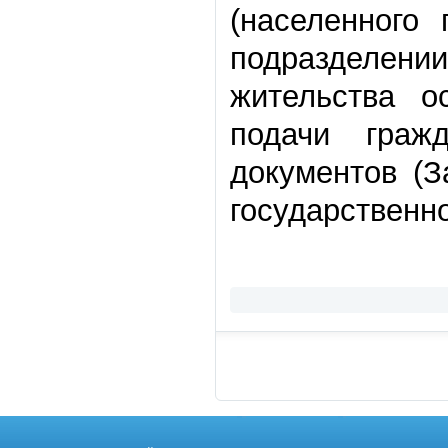
(населенного
подразделени
жительства о
подачи граж
документов (З
государственн