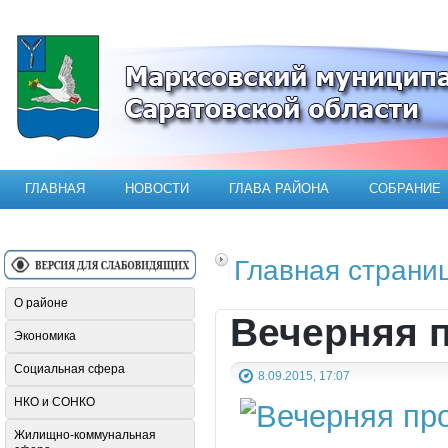
Официальный сайт Марксовского мун
ГЛАВНАЯ
НОВОСТИ
ГЛАВА РАЙОНА
СОБРАНИЕ
Главная страни
О районе
Вечерняя п
Экономика
Социальная сфера
8.09.2015, 17:07
НКО и СОНКО
Жилищно-коммунальная