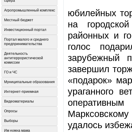
сфера
юбилейных тор
Агропромышленный комплекс
Местный бюджет
на городско
Инвестиционный портал
районных и го
Портал малого и среднего
голос подар
предпринимательства
Деятельность
зарубежный 
антитеррористической
комиссии
завершил торж
ГО и ЧС
«подарок» ма
Муниципальные образования
ураганного ве
Интернет-приемная
оперативным
Видеоматериалы
Марксовском
Опросы
Выборы
удалось избеж
Им нужна мама