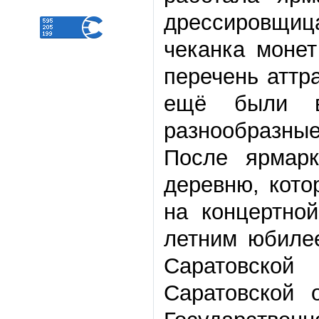
дрессировщи
чеканка моне
перечень аттр
ещё были в
разнообразные
После ярмар
деревню, кото
на концертно
летним юбиле
Саратовской
Саратовской 