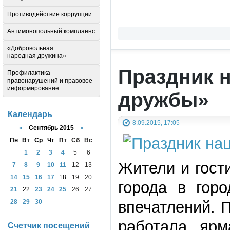
Противодействие коррупции
Антимонопольный комплаенс
«Добровольная
народная дружина»
Праздник 
Профилактика
правонарушений и правовое
информирование
дружбы»
Календарь
8.09.2015, 17:05
«
Сентябрь 2015
»
Пн
Вт
Ср
Чт
Пт
Сб
Вс
1
2
3
4
5
6
Жители и гости
7
8
9
10
11
12
13
14
15
16
17
18
19
20
города в гор
21
22
23
24
25
26
27
впечатлений. 
28
29
30
работала ярм
Счетчик посещений