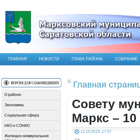
Официальный сайт Марксовского мун
ГЛАВНАЯ
НОВОСТИ
ГЛАВА РАЙОНА
СОБРАНИЕ
Главная страни
О районе
Совету мун
Экономика
Маркс – 10
Социальная сфера
НКО и СОНКО
12.10.2015, 17:57
Жилищно-коммунальная