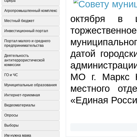
сфера
Агропромышленный комплекс
октября в ц
Местный бюджет
торжественное
Инвестиционный портал
муниципально
Портал малого и среднего
предпринимательства
датой городск
Деятельность
антитеррористической
администрации
комиссии
МО г. Маркс 
ГО и ЧС
Муниципальные образования
местного отд
Интернет-приемная
«Единая Росси
Видеоматериалы
Опросы
Выборы
Им нужна мама