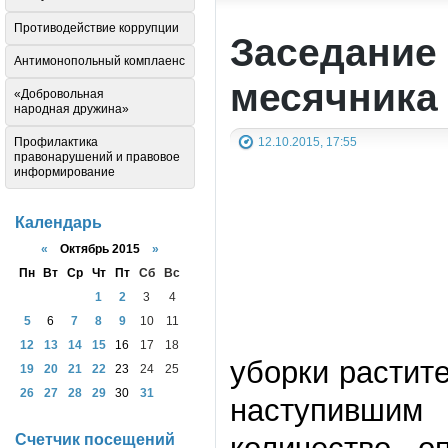
Противодействие коррупции
Заседание
Антимонопольный комплаенс
месячника 
«Добровольная
народная дружина»
12.10.2015, 17:55
Профилактика
правонарушений и правовое
информирование
Календарь
«
Октябрь 2015
»
Пн
Вт
Ср
Чт
Пт
Сб
Вс
1
2
3
4
5
6
7
8
9
10
11
12
13
14
15
16
17
18
уборки растите
19
20
21
22
23
24
25
26
27
28
29
30
31
наступившим
Счетчик посещений