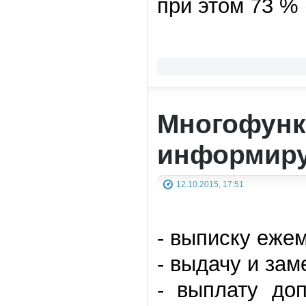
при этом 73 % 
Многофунк
информиру
12.10.2015, 17:51
- выписку еже
- выдачу и зам
- выплату до