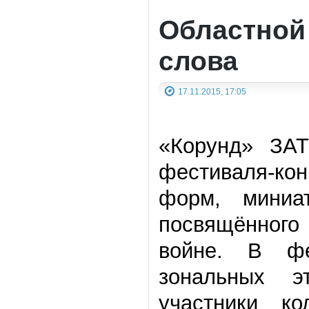
Областной
слова
17.11.2015, 17:05
«Корунд» ЗА
фестиваля-кон
форм, миниа
посвящённого
войне. В фе
зональных э
участники ко