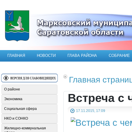
Официальный сайт Марксовского мун
ГЛАВНАЯ
НОВОСТИ
ГЛАВА РАЙОНА
СОБРАНИЕ
Главная страни
О районе
Встреча с
Экономика
Социальная сфера
17.11.2015, 17:09
НКО и СОНКО
Жилищно-коммунальная