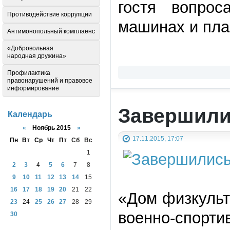
гостя вопрос
Противодействие коррупции
машинах и пла
Антимонопольный комплаенс
«Добровольная
народная дружина»
Профилактика
правонарушений и правовое
информирование
Завершили
Календарь
«
Ноябрь 2015
»
17.11.2015, 17:07
Пн
Вт
Ср
Чт
Пт
Сб
Вс
1
2
3
4
5
6
7
8
9
10
11
12
13
14
15
16
17
18
19
20
21
22
«Дом физкульт
23
24
25
26
27
28
29
военно-спорти
30