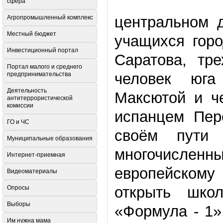
сфера
центральном д
Агропромышленный комплекс
Местный бюджет
учащихся горо
Инвестиционный портал
Саратова, тр
Портал малого и среднего
человек юг
предпринимательства
Деятельность
Максютой и ч
антитеррористической
комиссии
испанцем Пер
ГО и ЧС
своём пути
Муниципальные образования
многочисле
Интернет-приемная
европейскому 
Видеоматериалы
открыть шко
Опросы
Выборы
«Формула - 1»
Им нужна мама