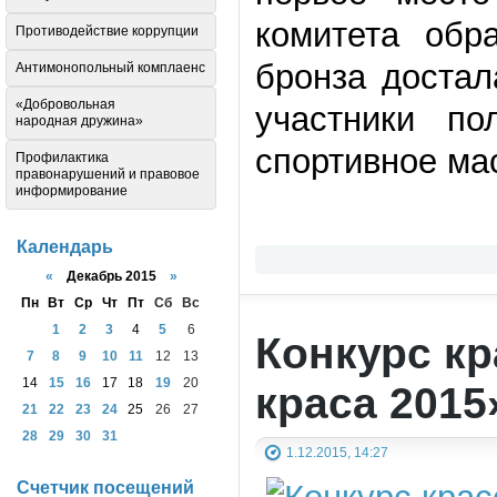
комитета обр
Противодействие коррупции
бронза достал
Антимонопольный комплаенс
«Добровольная
участники п
народная дружина»
спортивное ма
Профилактика
правонарушений и правовое
информирование
Календарь
«
Декабрь 2015
»
Пн
Вт
Ср
Чт
Пт
Сб
Вс
1
2
3
4
5
6
Конкурс к
7
8
9
10
11
12
13
14
15
16
17
18
19
20
краса 2015
21
22
23
24
25
26
27
28
29
30
31
1.12.2015, 14:27
Счетчик посещений