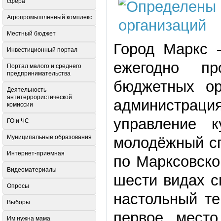
сфера
Агропромышленный комплекс
Местный бюджет
Город Маркс 
Инвестиционный портал
ежегодно пр
Портал малого и среднего
предпринимательства
бюджетных ор
Деятельность
антитеррористической
администрация
комиссии
управление к
ГО и ЧС
Муниципальные образования
молодёжный с
Интернет-приемная
по Марксовско
Видеоматериалы
шести видах с
Опросы
настольный те
Выборы
первое место
Им нужна мама