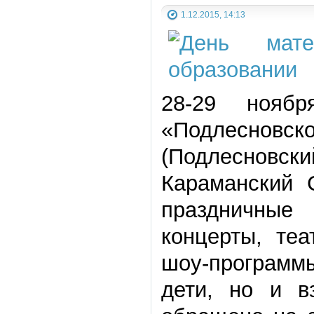
1.12.2015, 14:13
28-29 нояб
«Подлесновс
(Подлесновск
Караманский 
праздничные
концерты, те
шоу-программ
дети, но и в