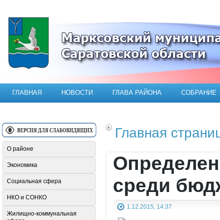
Официальный сайт Марксовского мун
ГЛАВНАЯ
НОВОСТИ
ГЛАВА РАЙОНА
СОБРАНИЕ
Главная страни
О районе
Определен
Экономика
среди бюд
Социальная сфера
НКО и СОНКО
1.12.2015, 14:37
Жилищно-коммунальная