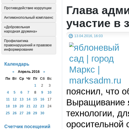
Глава адм
Противодействие коррупции
Антимонопольный комплаенс
участие в 
«Добровольная
народная дружина»
13.04.2016, 16:03
Профилактика
правонарушений и правовое
информирование
Календарь
«
Апрель 2016
»
Пн
Вт
Ср
Чт
Пт
Сб
Вс
1
2
3
пояснил, что о
4
5
6
7
8
9
10
Выращивание я
11
12
13
14
15
16
17
18
19
20
21
22
23
24
технологии, дл
25
26
27
28
29
30
оросительной 
Счетчик посещений