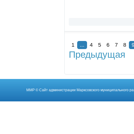
1
...
4
5
6
7
8
Предыдущая
ММР
© Cайт администрации Марксовского муниципального ра