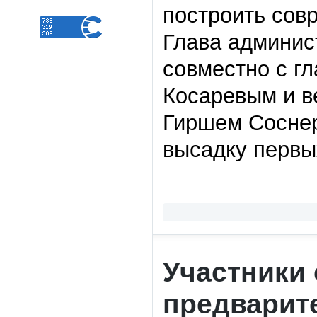
построить сов
Глава админис
совместно с г
Косаревым и в
Гиршем Соснер
высадку первы
Участники
предварит