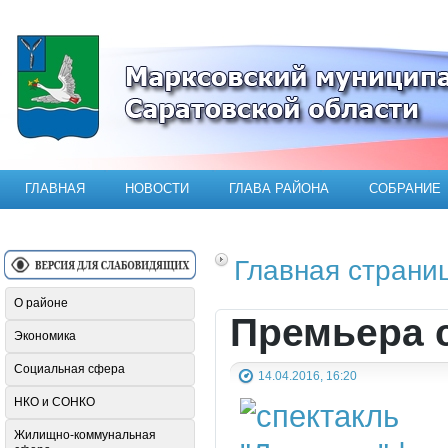
Официальный сайт Марксовского мун
ГЛАВНАЯ
НОВОСТИ
ГЛАВА РАЙОНА
СОБРАНИЕ
Главная страни
О районе
Премьера с
Экономика
Социальная сфера
14.04.2016, 16:20
НКО и СОНКО
Жилищно-коммунальная