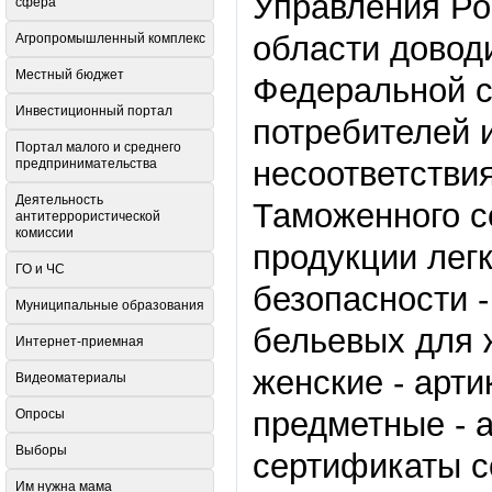
Управления Ро
сфера
области доводи
Агропромышленный комплекс
Местный бюджет
Федеральной с
Инвестиционный портал
потребителей 
Портал малого и среднего
несоответстви
предпринимательства
Деятельность
Таможенного с
антитеррористической
комиссии
продукции лег
ГО и ЧС
безопасности -
Муниципальные образования
бельевых для 
Интернет-приемная
женские - арти
Видеоматериалы
предметные - а
Опросы
Выборы
сертификаты с
Им нужна мама