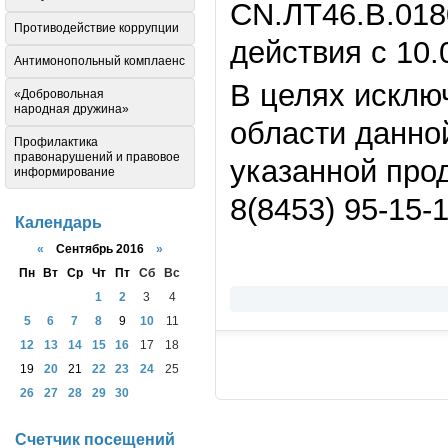
CN.ЛТ46.B.018
Противодействие коррупции
действия с 10.
Антимонопольный комплаенс
В целях исклю
«Добровольная
народная дружина»
области данно
Профилактика
правонарушений и правовое
указанной про
информирование
8(8453) 95-15-1
Календарь
«
Сентябрь 2016
»
Пн
Вт
Ср
Чт
Пт
Сб
Вс
1
2
3
4
5
6
7
8
9
10
11
12
13
14
15
16
17
18
19
20
21
22
23
24
25
26
27
28
29
30
Счетчик посещений