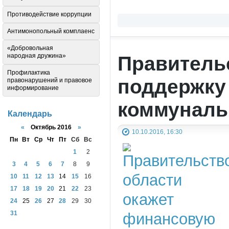
Противодействие коррупции
Антимонопольный комплаенс
«Добровольная
Правитель
народная дружина»
Профилактика
поддержку
правонарушений и правовое
информирование
коммуналь
Календарь
«
Октябрь 2016
»
10.10.2016, 16:30
Пн
Вт
Ср
Чт
Пт
Сб
Вс
1
2
3
4
5
6
7
8
9
10
11
12
13
14
15
16
17
18
19
20
21
22
23
24
25
26
27
28
29
30
31