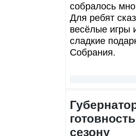
собралось мно
Для ребят ска
весёлые игры 
сладкие подар
Собрания.
Губернато
готовность
сезону