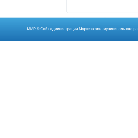
ММР
© Cайт администрации Марксовского муниципального ра