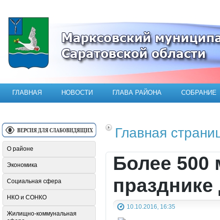
Официальный сайт Марксовского мун
ГЛАВНАЯ
НОВОСТИ
ГЛАВА РАЙОНА
СОБРАНИЕ
Главная страни
О районе
Более 500 
Экономика
празднике
Социальная сфера
НКО и СОНКО
10.10.2016, 16:35
Жилищно-коммунальная