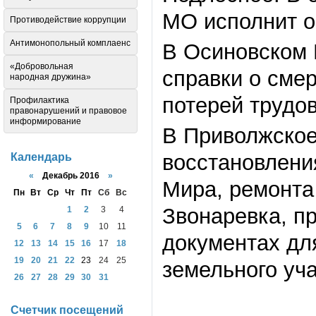
МО исполнит об
Противодействие коррупции
Антимонопольный комплаенс
В Осиновском
«Добровольная
справки о смер
народная дружина»
потерей трудов
Профилактика
правонарушений и правовое
информирование
В Приволжское
восстановления
Календарь
«
Декабрь 2016
»
Мира, ремонта
Пн
Вт
Ср
Чт
Пт
Сб
Вс
Звонаревка, п
1
2
3
4
5
6
7
8
9
10
11
документах дл
12
13
14
15
16
17
18
19
20
21
22
23
24
25
земельного уч
26
27
28
29
30
31
Счетчик посещений