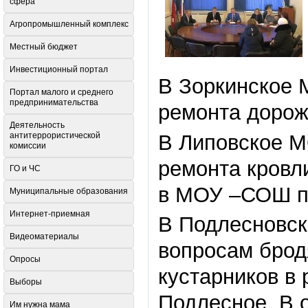
сфера
Агропромышленный комплекс
Местный бюджет
Инвестиционный портал
В Зоркинское 
Портал малого и среднего
предпринимательства
ремонта дорожн
Деятельность
В Липовское М
антитеррористической
комиссии
ремонта кровл
ГО и ЧС
в МОУ –СОШ п.
Муниципальные образования
Интернет-приемная
В Подлесновск
Видеоматериалы
вопросам бродя
Опросы
кустарников в 
Выборы
Подлесное. В 
Им нужна мама