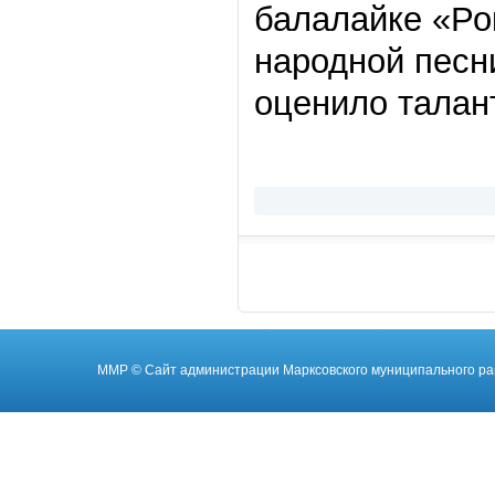
балалайке «Рок
народной песн
оценило талан
ММР
© Cайт администрации Марксовского муниципального ра