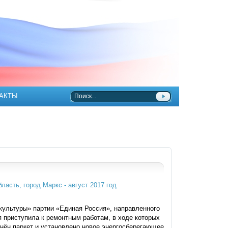
АКТЫ
культуры» партии «Единая Россия», направленного
 приступила к ремонтным работам, в ходе которых
енён паркет и установлено новое энергосберегающее