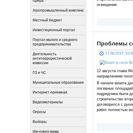
сфера
освещение.
Агропромышленный комплекс
Местный бюджет
Инвестиционный портал
Портал малого и среднего
Проблемы с
предпринимательства
17.08.2017, 16:3
Деятельность
антитеррористической
комиссии
12 августа глава М
ГО и ЧС
направлениям посет
Муниципальные образования
В начале визита де
посевных площадей.
Интернет-приемная
подрядчика была до
строительство втор
Видеоматериалы
договорился с руко
работ полностью во
Опросы
Выборы
Им нужна мама