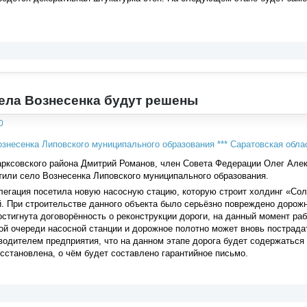
ела Вознесенка будут решены
0
арксовского района Дмитрий Романов, член Совета Федерации Олег Але
или село Вознесенка Липовского муниципального образования.
легация посетила новую насосную стацию, которую строит холдинг «Со
 При строительстве данного объекта было серьёзно повреждено дорожн
стигнута договорённость о реконструкции дороги, на данный момент раб
ой очереди насосной станции и дорожное полотно может вновь пострада
водителем предприятия, что на данном этапе дорога будет содержаться 
сстановлена, о чём будет составлено гарантийное письмо.