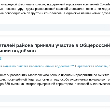
я очередной фестиваль красок, подаренный горожанам компанией Colord
ья, посыпая друг друга разноцветной краской и оставляя отпечатки лад
е освободились от грусти и комплексов, а одинокие нашли новых друзе
ителей района приняли участие в Общероссий
линии водоёмов
5
ных образованиях Марксовского района прошли мероприятия по очистке б
ции, посвящённой Году экологии и Году особо охраняемых природных т
ра 689 тысяч кв. метров прибрежной территории, с которой было вывезе