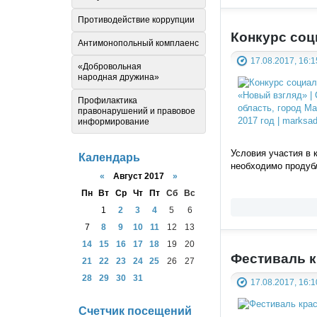
Противодействие коррупции
Конкурс соц
Антимонопольный комплаенс
17.08.2017, 16:1
«Добровольная
народная дружина»
Профилактика
правонарушений и правовое
информирование
Условия участия в 
Календарь
необходимо продубл
«
Август 2017
»
Пн
Вт
Ср
Чт
Пт
Сб
Вс
1
2
3
4
5
6
7
8
9
10
11
12
13
14
15
16
17
18
19
20
Фестиваль к
21
22
23
24
25
26
27
28
29
30
31
17.08.2017, 16:1
Счетчик посещений