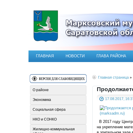
Официальный сайт Марксовск
ГЛАВНАЯ
НОВОСТИ
ГЛАВА РАЙОНА
Главная страница
» 
Продолжаетс
О районе
17.08.2017, 16:3
Экономика
Социальная сфера
НКО и СОНКО
В 2017 году Центра
на укрепление мате
Жилищно-коммунальная
в зрительном зале 