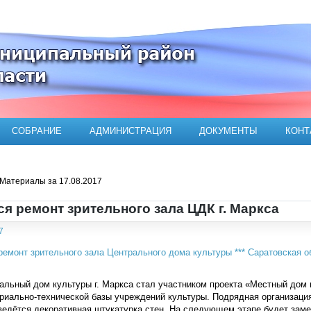
ого муниципального района
СОБРАНИЕ
АДМИНИСТРАЦИЯ
ДОКУМЕНТЫ
КОНТ
Материалы за 17.08.2017
я ремонт зрительного зала ЦДК г. Маркса
7
льный дом культуры г. Маркса стал участником проекта «Местный дом 
риально-технической базы учреждений культуры. Подрядная организация
ведётся декоративная штукатурка стен. На следующем этапе будет зам