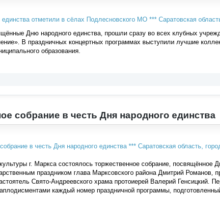
ящённые Дню народного единства, прошли сразу во всех клубных учре
нение». В праздничных концертных программах выступили лучшие колле
ниципального образования.
ое собрание в честь Дня народного единства
ультуры г. Маркса состоялось торжественное собрание, посвящённое Д
арственным праздником глава Марксовского района Дмитрий Романов, п
настоятель Свято-Андреевского храма протоиерей Валерий Генсицкий. П
 аплодисментами каждый номер праздничной программы, подготовленны