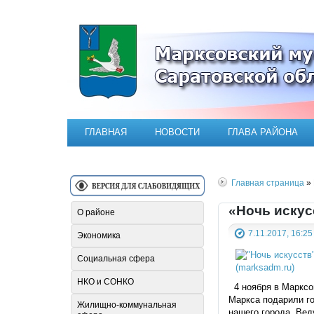
Официальный сайт Марксовск
ГЛАВНАЯ
НОВОСТИ
ГЛАВА РАЙОНА
Главная страница
» 
«Ночь искус
О районе
7.11.2017, 16:25
Экономика
Социальная сфера
НКО и СОНКО
4 ноября в Марксов
Маркса подарили го
Жилищно-коммунальная
нашего города. Вед