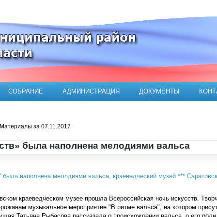
ого муниципального района
СОБРАНИЕ
АДМИНИСТРАЦИЯ
ДОКУМЕНТЫ
КОНТ
Материалы за 07.11.2017
ств» была наполнена мелодиями вальса
ском краеведческом музее прошла Всероссийская ночь искусств. Творч
рожанам музыкальное мероприятие "В ритме вальса", на котором присут
ущая Татьяна Рыбасова рассказала о происхождении вальса, о его роли 