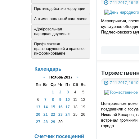
7.11.2017, 16:15
Противодействие коррупции
Антимонопольный комплаенс
Мероприятия, посв
культурное объеди
«Добровольная
Подлесновского му
народная дружина»
Профилактика
правонарушений и правовое
информирование
Календарь
Торжественн
«
Ноябрь 2017
»
7.11.2017, 16:10
Пн
Вт
Ср
Чт
Пт
Сб
Вс
1
2
3
4
5
6
7
8
9
10
11
12
Центральном доме к
13
14
15
16
17
18
19
поздравили с госуд
20
21
22
23
24
25
26
Николай Косарев, 
встречал громкими
27
28
29
30
города.
Счетчик посещений