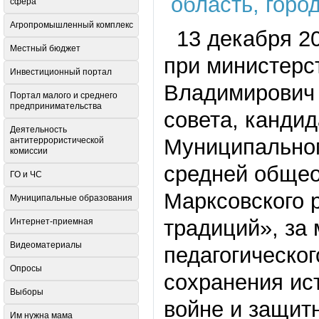
сфера
Агропромышленный комплекс
13 декабря 20
Местный бюджет
при министерс
Инвестиционный портал
Владимирович 
Портал малого и среднего
предпринимательства
совета, кандид
Деятельность
Муниципально
антитеррористической
комиссии
средней общео
ГО и ЧС
Марксовского 
Муниципальные образования
традиций», за
Интернет-приемная
Видеоматериалы
педагогическог
Опросы
сохранения ис
Выборы
войне и защит
Им нужна мама