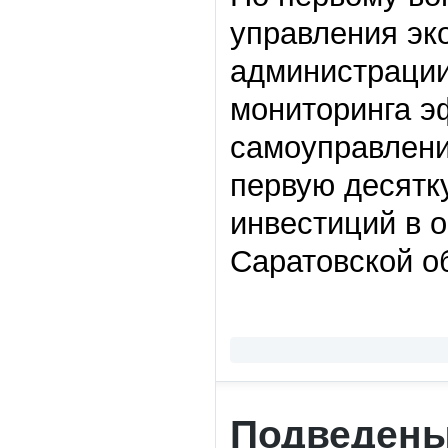
управления эк
администрации
мониторинга э
самоуправлени
первую десятк
инвестиций в о
Саратовской обл
Подведены 