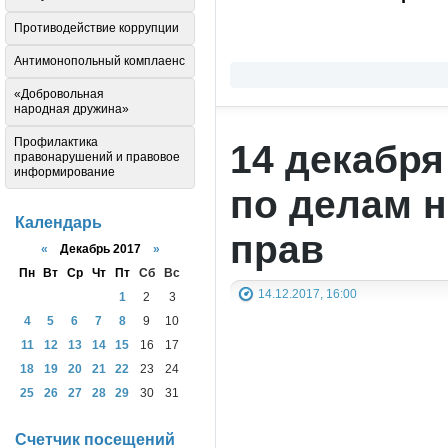
Противодействие коррупции
Антимонопольный комплаенс
«Добровольная
народная дружина»
Профилактика
14 декабря
правонарушений и правовое
информирование
по делам 
Календарь
прав
«
Декабрь 2017
»
Пн
Вт
Ср
Чт
Пт
Сб
Вс
14.12.2017, 16:00
1
2
3
4
5
6
7
8
9
10
11
12
13
14
15
16
17
18
19
20
21
22
23
24
25
26
27
28
29
30
31
Счетчик посещений