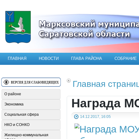
Официальный сайт Марксовского мун
ГЛАВНАЯ
НОВОСТИ
ГЛАВА РАЙОНА
СОБРАНИЕ
Главная страни
О районе
Награда М
Экономика
Социальная сфера
14.12.2017, 16:05
НКО и СОНКО
Жилищно-коммунальная