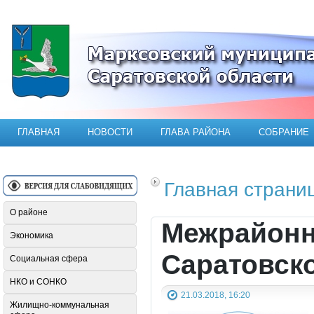
Официальный сайт Марксовского мун
ГЛАВНАЯ
НОВОСТИ
ГЛАВА РАЙОНА
СОБРАНИЕ
Главная страни
О районе
Межрайонн
Экономика
Саратовск
Социальная сфера
НКО и СОНКО
21.03.2018, 16:20
Жилищно-коммунальная