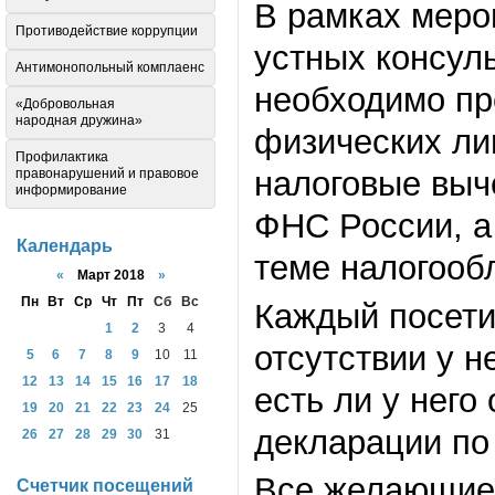
В рамках меро
Противодействие коррупции
устных консул
Антимонопольный комплаенс
необходимо пр
«Добровольная
народная дружина»
физических лиц
Профилактика
налоговые выч
правонарушений и правовое
информирование
ФНС России, а 
Календарь
теме налогооб
«
Март 2018
»
Пн
Вт
Ср
Чт
Пт
Сб
Вс
Каждый посети
1
2
3
4
отсутствии у н
5
6
7
8
9
10
11
12
13
14
15
16
17
18
есть ли у него
19
20
21
22
23
24
25
декларации по
26
27
28
29
30
31
Все желающие 
Счетчик посещений