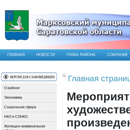
Официальный сайт Марксовского мун
ГЛАВНАЯ
НОВОСТИ
ГЛАВА РАЙОНА
СОБРАНИЕ
Главная страни
О районе
Мероприят
Экономика
художеств
Социальная сфера
НКО и СОНКО
произведен
Жилищно-коммунальная