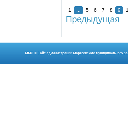
1
...
5
6
7
8
9
Предыдущая
ММР
© Cайт администрации Марксовского муниципального ра