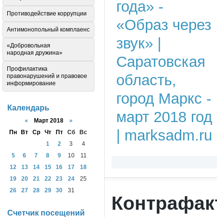
Противодействие коррупции
Антимонопольный комплаенс
«Добровольная
народная дружина»
Профилактика
правонарушений и правовое
информирование
Календарь
«
Март 2018
»
Пн
Вт
Ср
Чт
Пт
Сб
Вс
1
2
3
4
5
6
7
8
9
10
11
12
13
14
15
16
17
18
19
20
21
22
23
24
25
26
27
28
29
30
31
Контрафак
Счетчик посещений