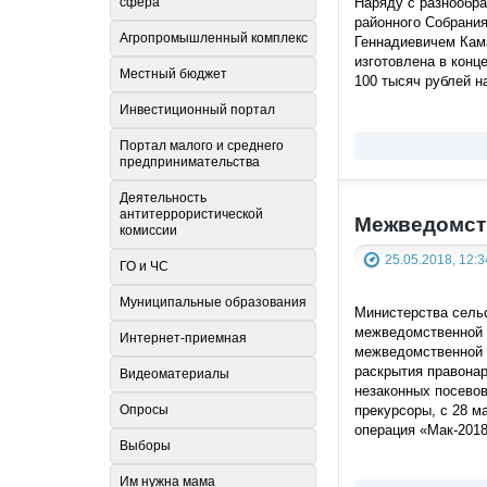
сфера
Наряду с разнообр
районного Собрани
Агропромышленный комплекс
Геннадиевичем Кам
изготовлена в конц
Местный бюджет
100 тысяч рублей н
Инвестиционный портал
Портал малого и среднего
предпринимательства
Деятельность
антитеррористической
Межведомств
комиссии
25.05.2018, 12:3
ГО и ЧС
Муниципальные образования
Министерства сельс
межведомственной 
Интернет-приемная
межведомственной к
раскрытия правонар
Видеоматериалы
незаконных посевов
прекурсоры, с 28 м
Опросы
операция «Мак-2018
Выборы
Им нужна мама