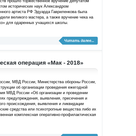
ств прошло торжественное вручение депутатом
атом исторических наук Александром
енного артиста РФ Эдуарда Гавриленкова была
одели великого мастера, а также вручение чека на
кко» для одаренных учащихся школы.
Читать далее...
ская операция «Мак - 2018»
оссии, МВД России, Министерства обороны России,
трукции об организации проведения ежегодной
ния МВД России «Об организации и проведении
лях предупреждения, выявления, пресечения и
ного происхождения, выявления и ликвидации
еские средства или психотропные вещества либо их
ственная комплексная оперативно-профилактическая