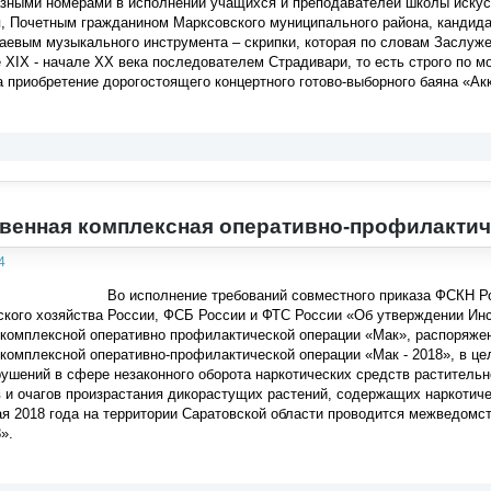
азными номерами в исполнении учащихся и преподавателей школы искус
я, Почетным гражданином Марксовского муниципального района, кандид
аевым музыкального инструмента – скрипки, которая по словам Заслуж
е XIX - начале XX века последователем Страдивари, то есть строго по м
а приобретение дорогостоящего концертного готово-выборного баяна «А
енная комплексная оперативно-профилактиче
4
Во исполнение требований совместного приказа ФСКН Р
кого хозяйства России, ФСБ России и ФТС России «Об утверждении Инс
комплексной оперативно­ профилактической операции «Мак», распоряже
омплексной оперативно-профилактической операции «Мак - 2018», в це
ушений в сфере незаконного оборота наркотических средств раститель
 и очагов произрастания дикорастущих растений, содержащих наркотич
ая 2018 года на территории Саратовской области проводится межведом
».