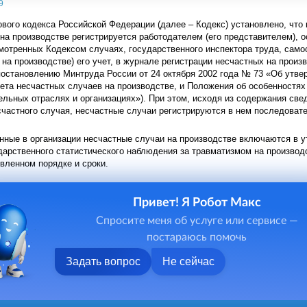
9
ового кодекса Российской Федерации (далее – Кодекс) установлено, чт
на производстве регистрируется работодателем (его представителем),
мотренных Кодексом случаях, государственного инспектора труда, сам
 на производстве) его учет, в журнале регистрации несчастных на прои
постановлению Минтруда России от 24 октября 2002 года № 73 «Об утв
ета несчастных случаев на производстве, и Положения об особенностя
ельных отраслях и организациях»). При этом, исходя из содержания с
счастного случая, несчастные случаи регистрируются в нем последоват
анные в организации несчастные случаи на производстве включаются в
арственного статистического наблюдения за травматизмом на производ
овленном порядке и сроки.
Привет! Я Робот Макс
Спросите меня об услуге или сервисе —
постараюсь помочь
Задать вопрос
Не сейчас
ниципального района, 2026