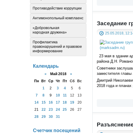
Противодействие коррупции
Антимонопольный комплаенс
Заседание г
«Добровольная
народная дружина»
25.05.2018, 12:1
Профилактика
правонарушений и правовое
информирование
23 мая в здании ад
района Д.Н. Романо
Календарь
Советники заслушал
заместителя главы 
«
Май 2018
»
Дмитрий Николаеви
Пн
Вт
Ср
Чт
Пт
Сб
Вс
2018 года и планах 
1
2
3
4
5
6
7
8
9
10
11
12
13
14
15
16
17
18
19
20
21
22
23
24
25
26
27
28
29
30
31
Разъяснение
Счетчик посещений