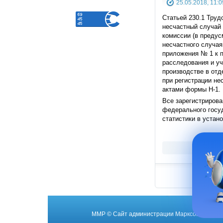
25.05.2018, 11:0
Статьей 230.1 Труд
несчастный случай 
комиссии (в предус
несчастного случая
приложения № 1 к 
расследования и уч
производстве в отд
при регистрации не
актами формы Н-1.
Все зарегистриров
федерального госуд
статистики в устан
ММР
© Cайт администрации Марксовского му