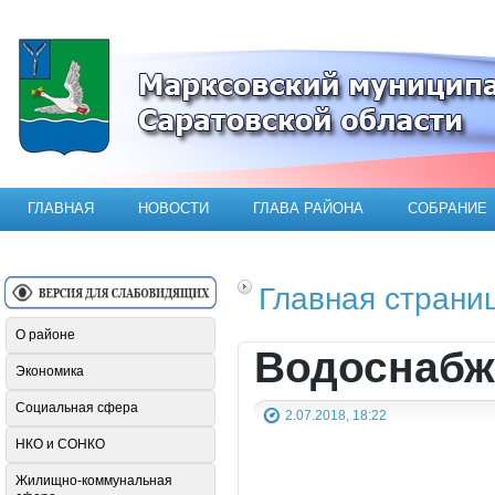
Официальный сайт Марксовского мун
ГЛАВНАЯ
НОВОСТИ
ГЛАВА РАЙОНА
СОБРАНИЕ
Главная страни
О районе
Водоснабж
Экономика
Социальная сфера
2.07.2018, 18:22
НКО и СОНКО
Жилищно-коммунальная