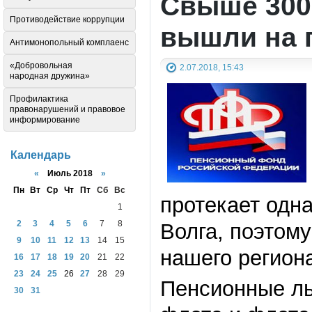
Свыше 300
Противодействие коррупции
вышли на 
Антимонопольный комплаенс
«Добровольная
2.07.2018, 15:43
народная дружина»
Профилактика
правонарушений и правовое
информирование
Календарь
«
Июль 2018
»
Пн
Вт
Ср
Чт
Пт
Сб
Вс
протекает одн
1
2
3
4
5
6
7
8
Волга, поэтому
9
10
11
12
13
14
15
нашего региона
16
17
18
19
20
21
22
23
24
25
26
27
28
29
Пенсионные ль
30
31