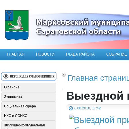
Официальный сайт Марксовского мун
ГЛАВНАЯ
НОВОСТИ
ГЛАВА РАЙОНА
СОБРАНИЕ
Главная страни
О районе
Выездной 
Экономика
Социальная сфера
6.08.2018, 17:42
НКО и СОНКО
Жилищно-коммунальная