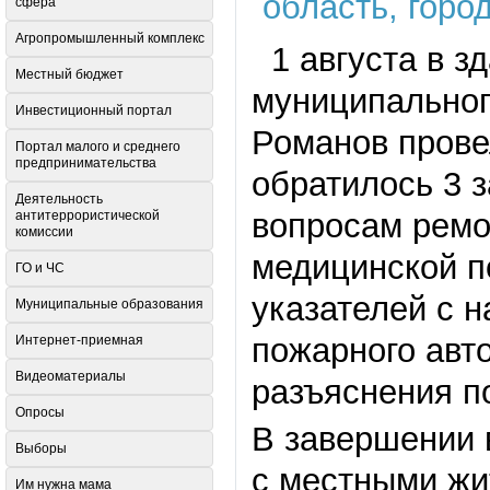
сфера
Агропромышленный комплекс
1 августа в з
Местный бюджет
муниципальног
Инвестиционный портал
Романов прове
Портал малого и среднего
предпринимательства
обратилось 3 з
Деятельность
вопросам ремо
антитеррористической
комиссии
медицинской п
ГО и ЧС
указателей с 
Муниципальные образования
пожарного авт
Интернет-приемная
Видеоматериалы
разъяснения п
Опросы
В завершении 
Выборы
с местными жи
Им нужна мама