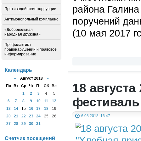
района Галина
Противодействие коррупции
поручений дан
Антимонопольный комплаенс
«Добровольная
(10 мая 2017 го
народная дружина»
Профилактика
правонарушений и правовое
информирование
Календарь
«
Август 2018
»
18 августа
Пн
Вт
Ср
Чт
Пт
Сб
Вс
1
2
3
4
5
фестиваль
6
7
8
9
10
11
12
13
14
15
16
17
18
19
6.08.2018, 16:47
20
21
22
23
24
25
26
27
28
29
30
31
Счетчик посещений