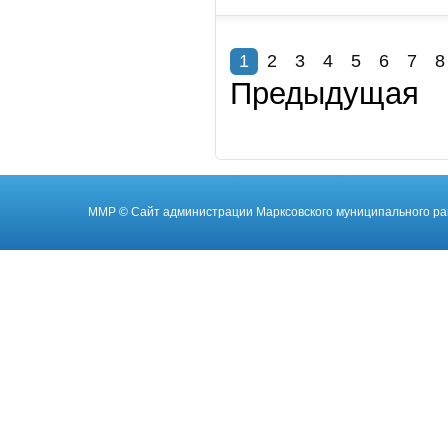
1
2
3
4
5
6
7
8
Предыдущая
ММР
© Cайт администрации Марксовского муниципального ра