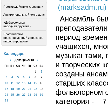
Противодействие коррупции
Антимонопольный комплаенс
Ансамбль был 
«Добровольная
преподаватели 
народная дружина»
Профилактика
период времен
правонарушений и правовое
информирование
учащихся, мно
музыкантами, 
Календарь
«
Декабрь 2018
»
и творческих к
Пн
Вт
Ср
Чт
Пт
Сб
Вс
созданы ансам
1
2
3
4
5
6
7
8
9
старших класс
10
11
12
13
14
15
16
17
18
19
20
21
22
23
фольклорном о
24
25
26
27
28
29
30
категория -
7
31