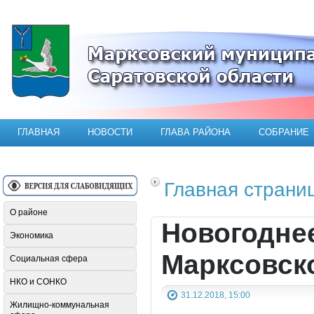
Официальный сайт Марксовского мун
ГЛАВНАЯ
НОВОСТИ
ГЛАВА РАЙОНА
СОБРАНИЕ
Главная страни
О районе
Новогодне
Экономика
Марксовск
Социальная сфера
НКО и СОНКО
31.12.2018, 15:00
Жилищно-коммунальная