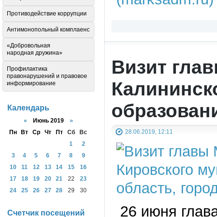
Противодействие коррупции
Антимонопольный комплаенс
«Добровольная
народная дружина»
Визит глав
Профилактика
правонарушений и правовое
Калининск
информирование
образован
Календарь
«
Июнь 2019
»
28.06.2019, 12:11
Пн
Вт
Ср
Чт
Пт
Сб
Вс
1
2
3
4
5
6
7
8
9
10
11
12
13
14
15
16
17
18
19
20
21
22
23
24
25
26
27
28
29
30
26 июня глава
Счетчик посещений