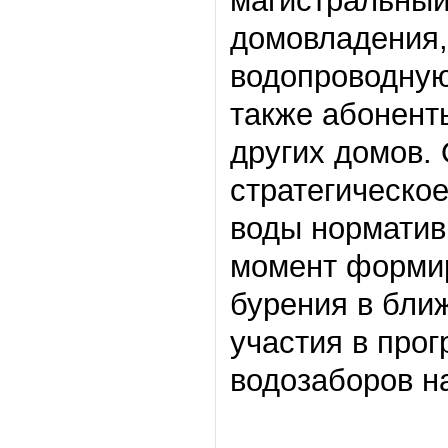
магистральный
домовладения,
водопроводную 
также абонент
других домов.
стратегическо
воды норматив
момент формир
бурения в бли
участия в прог
водозаборов на