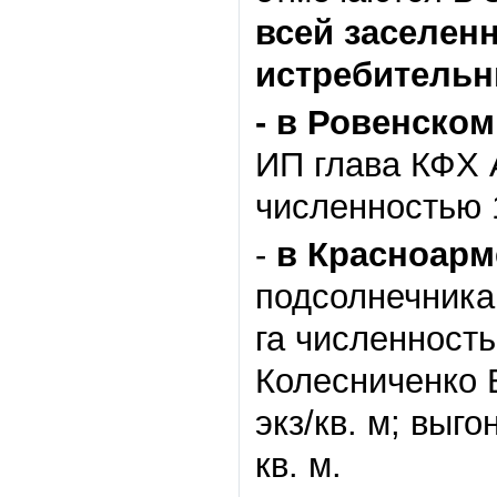
всей заселен
истребительн
- в Ровенско
ИП глава КФХ А
численностью 1
-
в
Красноарм
подсолнечника
га численность
Колесниченко В
экз/кв. м; выг
кв. м.