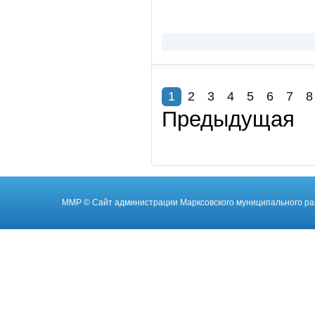
1
2
3
4
5
6
7
8
Предыдущая
ММР
© Cайт администрации Марксовского муниципального ра