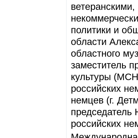
ветеранскими,
некоммерчески
политики и об
области Алекс
областного му
заместитель п
культуры (МСН
российских не
немцев (г. Дет
председатель 
российских не
Международная