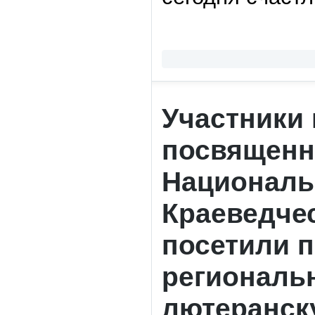
Участники
посвященн
Националь
Краеведче
посетили 
региональн
лютеранск