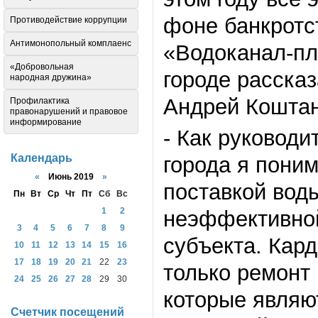
фоне банкротс
Противодействие коррупции
Антимонопольный комплаенс
«Водоканал-пл
«Добровольная
городе расска
народная дружина»
Андрей Коштан
Профилактика
правонарушений и правовое
информирование
- Как руковод
Календарь
города я пони
«
Июнь 2019
»
поставкой вод
Пн
Вт
Ср
Чт
Пт
Сб
Вс
1
2
неэффективной
3
4
5
6
7
8
9
субъекта. Кар
10
11
12
13
14
15
16
17
18
19
20
21
22
23
только ремонт
24
25
26
27
28
29
30
которые являю
Счетчик посещений