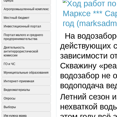
сфера
Агропромышленный комплекс
Местный бюджет
Инвестиционный портал
На водозаборе
Портал малого и среднего
предпринимательства
действующих с
Деятельность
антитеррористической
зависимости от
комиссии
Скважину «реа
ГО и ЧС
Муниципальные образования
водозабор не 
Интернет-приемная
водоподача ве
Видеоматериалы
Летний сезон и
Опросы
нехваткой воды
Выборы
этом году всё 
Им нужна мама