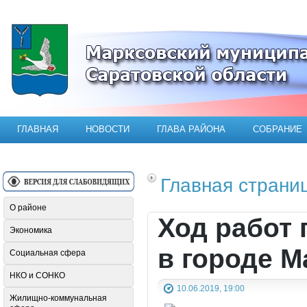
Официальный сайт Марксовского мун
ГЛАВНАЯ
НОВОСТИ
ГЛАВА РАЙОНА
СОБРАНИЕ
Главная страни
О районе
Ход работ
Экономика
в городе М
Социальная сфера
НКО и СОНКО
10.06.2019, 19:00
Жилищно-коммунальная