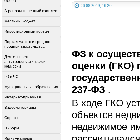
сфера
26.08.2019, 16:20
Агропромышленный комплекс
Местный бюджет
Инвестиционный портал
Портал малого и среднего
предпринимательства
ФЗ к осущест
Деятельность
антитеррористической
оценки (ГКО)
комиссии
государственн
ГО и ЧС
237-ФЗ
.
Муниципальные образования
Интернет-приемная
В ходе ГКО ус
Видеоматериалы
объектов недв
Опросы
недвижимое им
Выборы
рассчитывался
Им нужна мама