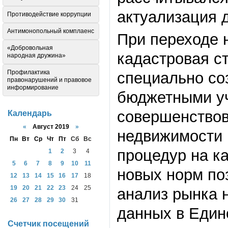
актуализация 
Противодействие коррупции
Антимонопольный комплаенс
При переходе 
«Добровольная
кадастровая с
народная дружина»
Профилактика
специально со
правонарушений и правовое
информирование
бюджетными уч
совершенствов
Календарь
«
Август 2019
»
недвижимости 
Пн
Вт
Ср
Чт
Пт
Сб
Вс
процедур на к
1
2
3
4
5
6
7
8
9
10
11
новых норм по
12
13
14
15
16
17
18
19
20
21
22
23
24
25
анализ рынка 
26
27
28
29
30
31
данных в Един
Счетчик посещений