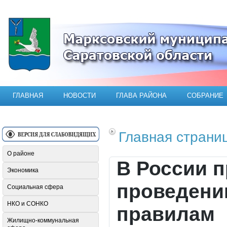
Официальный сайт Марксовского мун
ГЛАВНАЯ
НОВОСТИ
ГЛАВА РАЙОНА
СОБРАНИЕ
Главная страни
О районе
В России п
Экономика
проведени
Социальная сфера
НКО и СОНКО
правилам
Жилищно-коммунальная