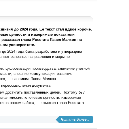
вития до 2024 года. Ее текст стал вдвое короче,
евые ценности и измеримые показатели
 рассказал глава Росстата Павел Малков на
ном университете.
и до 2024 года была разработана и утверждена
еляет основные направления и меры по
ия: цифровизация производства, снижение учетной
 власти, внешние коммуникации, развитие
гое», — напомнил Павел Малков.
о переосмысления документа.
дем достигать поставленных целей. Поэтому был
альная миссия, ключевые ценности, измеримые
и на нашем сайте», — отметил глава Росстата.
Читать далее...