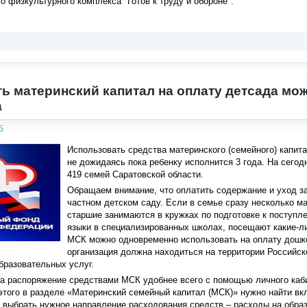
 физкультурного комплекса "Готов к труду и обороне".
ь материнский капитал на оплату детсада мож
а
5
Использовать средства материнского (семейного) капит
не дожидаясь пока ребенку исполнится 3 года. На сего
419 семей Саратовской области.
Обращаем внимание, что оплатить содержание и уход за
частном детском саду. Если в семье сразу несколько м
старшие занимаются в кружках по подготовке к поступл
языки в специализированных школах, посещают какие-ли
МСК можно одновременно использовать на оплату дошко
организация должна находиться на территории Российск
бразовательных услуг.
а распоряжение средствами МСК удобнее всего с помощью личного каби
я этого в разделе «Материнский семейный капитал (МСК)» нужно найти в
выбрать нужное направление расходования средств – расходы на образ