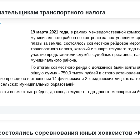
лательщикам транспортного налога
5
19 марта 2021 года
, в рамках межведомственной комис
муниципального района по контролю за поступлением с
платы за землю, состоялось совместное рейдовое меро
транспортного налога, который с января текущего года 
участие представители службы судебных приставов, на
муниципального района.
По итогам совместного рейда с должников были взяты об
общую сумму - 750,0 тысяч рублей в строго установлен
ие проведено в отношении 14 физических и 2 юридических лиц как на т
и сельских муниципальных образований.
ости совместных рейдов, до конца текущего года данные мероприятия б
состоялись соревнования юных хоккеистов 