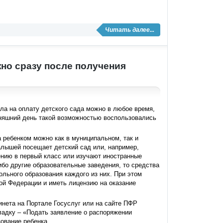
Читать далее...
но сразу после получения
ала на оплату детского сада можно в любое время,
дняшний день такой возможностью воспользовались
 ребенком можно как в муниципальном, так и
алышей посещает детский сад или, например,
ению в первый класс или изучают иностранные
бо другие образовательные заведения, то средства
льного образования каждого из них. При этом
ой Федерации и иметь лицензию на оказание
нета на Портале Госуслуг или на сайте ПФР
кладку – «Подать заявление о распоряжении
ование ребенка.