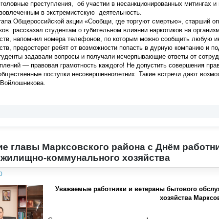
головные преступления, об участии в несанкционированных митингах и 
 вовлеченным в экстремистскую деятельность.
этапа Общероссийской акции «Сообщи, где торгуют смертью», старший 
ов рассказал студентам о губительном влиянии наркотиков на организ
дств, напомнил номера телефонов, по которым можно сообщить любую 
ств, предостерег ребят от возможности попасть в дурную компанию и п
туденты задавали вопросы и получали исчерпывающие ответы от сотруд
плений — правовая грамотность каждого! Не допустить совершения пра
общественные поступки несовершеннолетних. Такие встречи дают возмо
 Войлошникова.
е главы Марксовского района c Днём работн
 жилищно-коммунального хозяйства
0
Уважаемые работники и ветераны бытового обсл
хозяйства Марксо