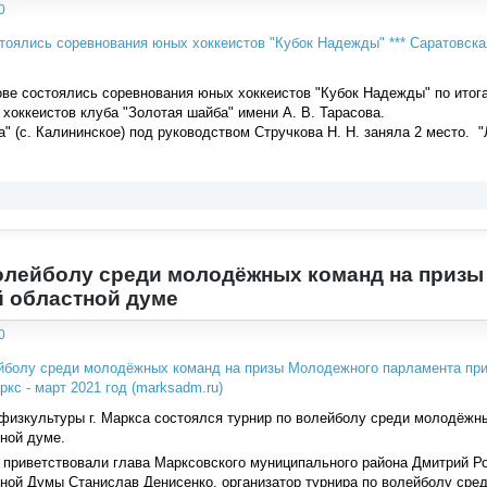
0
е состоялись соревнования юных хоккеистов "Кубок Надежды" по итога
хоккеистов клуба "Золотая шайба" имени А. В. Тарасова.
" (с. Калининское) под руководством Стручкова Н. Н. заняла 2 место.
олейболу среди молодёжных команд на призы
 областной думе
0
физкультуры г. Маркса состоялся турнир по волейболу среди молодёжн
ной думе.
 приветствовали глава Марксовского муниципального района Дмитрий Р
ной Думы Станислав Денисенко, организатор турнира по волейболу сред