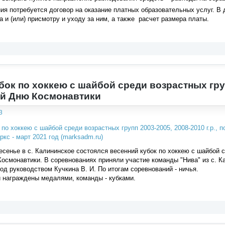
ия потребуется договор на оказание платных образовательных услуг. В
 и (или) присмотру и уходу за ним, а также расчет размера платы.
ок по хоккею с шайбой среди возрастных групп
й Дню Космонавтики
3
енье в с. Калининское состоялся весенний кубок по хоккею с шайбой сре
смонавтики. В соревнованиях приняли участие команды "Нива" из с. Ка
под руководством Кучкина В. И. По итогам соревнований - ничья.
 награждены медалями, команды - кубками.