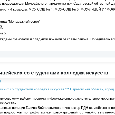
ь председателя Молодёжного парламента при Саратовской областной 
приняли 4 команды: МОУ СОШ № 4, МОУ-СОШ № 6, МОУ-ЛИЦЕЙ И "М
анда "Молодежный совет";
Й;
№ 6.
ждены грамотами и сладкими призами от главы района. Победителю вру
ицейских со студентами колледжа искусств
1
рксовскому району провели информационно-разъяснительное меропри
искусств».
капитан полиции Галина Войлошникова и инспектор ПДН ст. лейтенант п
ди подростков по профилактике правонарушений, о личной ответственн