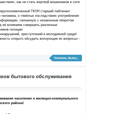
шествиях, как не стать жертвой мошенников в сети
оперуполномоченный ГКОН старший лейтенант
м человека, о тяжёлых последствиях употребления
информацию, связанную с незаконным оборотом
од её влиянием совершить различные
ников полиции.
вонарушений, преступлений в молодежной среде!
жность открыто обсудить волнующие их вопросы» -
Читать далее...
иков бытового обслуживания
уживания населения и жилищно-коммунального
вского района!