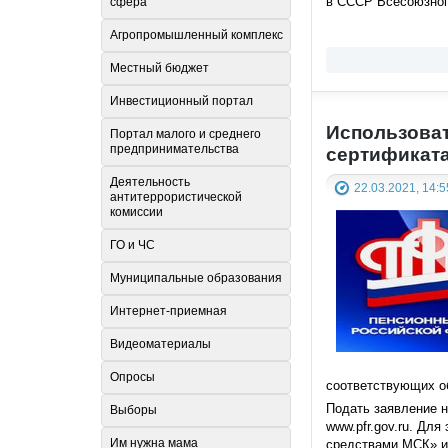
в СССР Всесоюзного
сфера
Агропромышленный комплекс
Местный бюджет
Инвестиционный портал
Использоват
Портал малого и среднего
предпринимательства
сертификат
Деятельность
22.03.2021, 14:5
антитеррористической
комиссии
ГО и ЧС
Муниципальные образования
Интернет-приемная
Видеоматериалы
Опросы
соответствующих о
Подать заявление н
Выборы
www.pfr.gov.ru. Дл
Им нужна мама
средствами МСК» и 