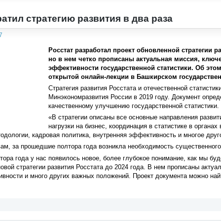
ратил стратегию развития в два раза
7
Росстат разработал проект обновленной стратегии раз
но в нем четко прописаны актуальная миссия, ключ
эффективности государственной статистики. Об этом
открытой онлайн-лекции в Башкирском государствен
Стратегия развития Росстата и отечественной статистик
Минэкономразвития России в 2019 году. Документ опред
качественному улучшению государственной статистики.
«В стратегии описаны все основные направления развит
нагрузки на бизнес, координация в статистике в органах
одологии, кадровая политика, внутренняя эффективность и многое дру
вам, за прошедшие полтора года возникла необходимость существенног
ора года у нас появилось новое, более глубокое понимание, как мы бу
новой стратегии развития Росстата до 2024 года. В нем прописаны акту
вности и много других важных положений. Проект документа можно найт