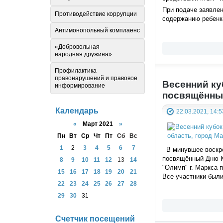
При подаче заявлен
Противодействие коррупции
содержанию ребенка
Антимонопольный комплаенс
«Добровольная
народная дружина»
Профилактика
правонарушений и правовое
Весенний куб
информирование
посвящённы
Календарь
22.03.2021, 14:5
«
Март 2021
»
Пн
Вт
Ср
Чт
Пт
Сб
Вс
1
2
3
4
5
6
7
В минувшее воскрес
посвящённый Дню Ко
8
9
10
11
12
13
14
"Олимп" г. Маркса 
15
16
17
18
19
20
21
Все участники были
22
23
24
25
26
27
28
29
30
31
Счетчик посещений