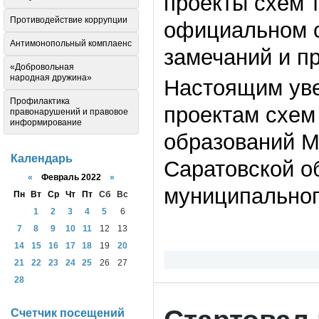
проекты схем 
Противодействие коррупции
официальном с
Антимонопольный комплаенс
замечаний и п
«Добровольная
народная дружина»
Настоящим уве
Профилактика
проектам схем
правонарушений и правовое
информирование
образований М
Календарь
Саратовской о
«
Февраль 2022
»
муниципальног
Пн
Вт
Ср
Чт
Пт
Сб
Вс
1
2
3
4
5
6
7
8
9
10
11
12
13
14
15
16
17
18
19
20
21
22
23
24
25
26
27
28
Счетчик посещений