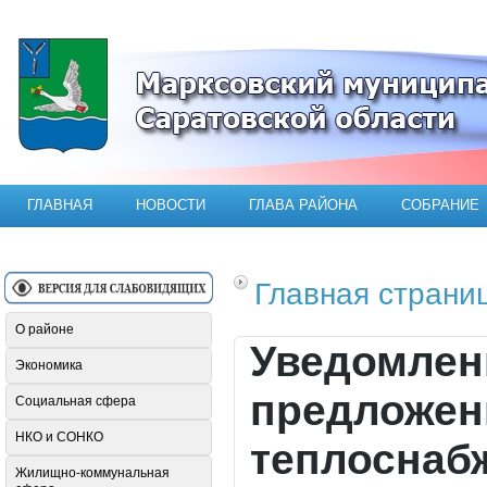
Официальный сайт Марксовского мун
ГЛАВНАЯ
НОВОСТИ
ГЛАВА РАЙОНА
СОБРАНИЕ
Главная страни
О районе
Уведомлени
Экономика
предложен
Социальная сфера
НКО и СОНКО
теплоснаб
Жилищно-коммунальная