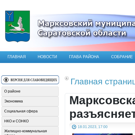
Официальный сайт Марксовского мун
ГЛАВНАЯ
НОВОСТИ
ГЛАВА РАЙОНА
СОБРАНИЕ
Главная страни
О районе
Марксовск
Экономика
разъясняе
Социальная сфера
НКО и СОНКО
18.01.2023, 17:00
Жилищно-коммунальная