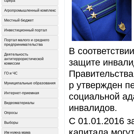
сфера
Агропромышленный комплекс
Местный бюджет
Инвестиционный портал
Портал малого и среднего
предпринимательства
В соответстви
Деятельность
антитеррористической
защите инвали
комиссии
Правительства
ГО и ЧС
р утвержден пе
Муниципальные образования
Интернет-приемная
социальной ад
Видеоматериалы
инвалидов.
Опросы
С 01.01.2016 з
Выборы
капитала могу
Им нужна мама