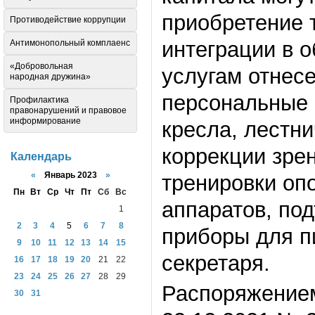
приобретение 
Противодействие коррупции
интеграции в 
Антимонопольный комплаенс
«Добровольная
услугам отнес
народная дружина»
персональные
Профилактика
правонарушений и правовое
информирование
кресла, лестн
коррекции зре
Календарь
«
Январь 2023
»
тренировки опо
Пн
Вт
Ср
Чт
Пт
Сб
Вс
аппаратов, по
1
2
3
4
5
6
7
8
приборы для п
9
10
11
12
13
14
15
секретаря.
16
17
18
19
20
21
22
23
24
25
26
27
28
29
Распоряжением
30
31