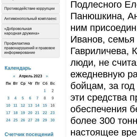
Подлесного Ел
Противодействие коррупции
Панюшкина, Ан
Антимонопольный комплаенс
ним присоедин
«Добровольная
народная дружина»
Иванов, семья
Профилактика
Гавриличева, 
правонарушений и правовое
информирование
люди, не счит
Календарь
ежедневную ра
«
Апрель 2023
»
бойцам, за год
Пн
Вт
Ср
Чт
Пт
Сб
Вс
1
2
эти средства 
3
4
5
6
7
8
9
10
11
12
13
14
15
16
обеспечения б
17
18
19
20
21
22
23
более 300 тонн
24
25
26
27
28
29
30
настоящее вр
Счетчик посещений