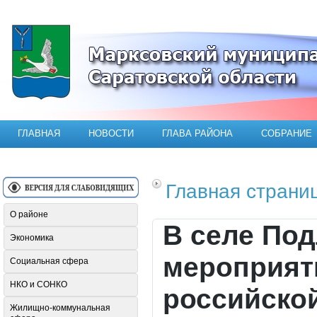
Официальный сайт Марксовского мун
ГЛАВНАЯ
НОВОСТИ
ГЛАВА РАЙОНА
СОБРАНИЕ
Главная страни
О районе
В селе По
Экономика
мероприят
Социальная сфера
НКО и СОНКО
российско
Жилищно-коммунальная