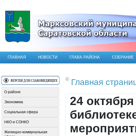
Официальный сайт Марксовского мун
ГЛАВНАЯ
НОВОСТИ
ГЛАВА РАЙОНА
СОБРАНИЕ
Главная страни
О районе
24 октября
Экономика
библиотеке
Социальная сфера
НКО и СОНКО
мероприяти
Жилищно-коммунальная