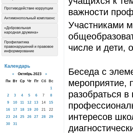
учащихся к те
Противодействие коррупции
важности проф
Антимонопольный комплаенс
Участниками м
«Добровольная
народная дружина»
общеобразоват
Профилактика
числе и дети, 
правонарушений и правовое
информирование
Календарь
Беседа с элем
«
Октябрь 2023
»
мероприятие, 
Пн
Вт
Ср
Чт
Пт
Сб
Вс
1
разобраться в
2
3
4
5
6
7
8
профессиональ
9
10
11
12
13
14
15
16
17
18
19
20
21
22
интересов шко
23
24
25
26
27
28
29
30
31
диагностичес