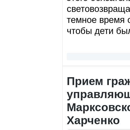
световозвраща
темное время 
чтобы дети был
Прием гра
управляющ
Марксовско
Харченко