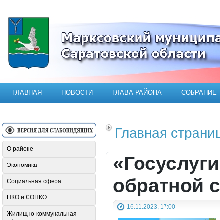
Официальный сайт Марксовского мун
ГЛАВНАЯ
НОВОСТИ
ГЛАВА РАЙОНА
СОБРАНИЕ
Главная страни
О районе
«Госуслуги
Экономика
обратной с
Социальная сфера
НКО и СОНКО
16.11.2023, 17:00
Жилищно-коммунальная