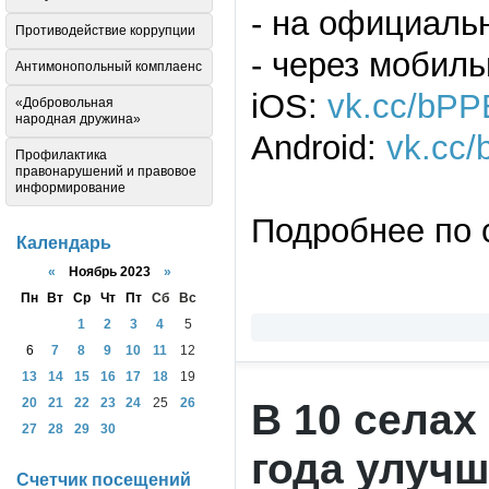
- на официаль
Противодействие коррупции
- через мобил
Антимонопольный комплаенс
iOS:
vk.cc/bPP
«Добровольная
народная дружина»
Android:
vk.cc
Профилактика
правонарушений и правовое
информирование
Подробнее по
Календарь
«
Ноябрь 2023
»
Пн
Вт
Ср
Чт
Пт
Сб
Вс
1
2
3
4
5
6
7
8
9
10
11
12
13
14
15
16
17
18
19
20
21
22
23
24
25
26
В 10 селах
27
28
29
30
года улучш
Счетчик посещений