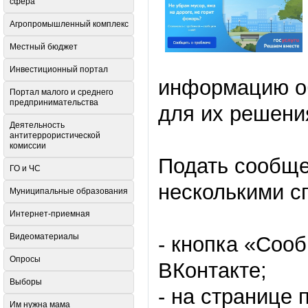
сфера
Агропромышленный комплекс
Местный бюджет
Инвестиционный портал
информацию об
Портал малого и среднего
предпринимательства
для их решени
Деятельность
антитеррористической
комиссии
Подать сообще
ГО и ЧС
несколькими с
Муниципальные образования
Интернет-приемная
Видеоматериалы
- кнопка «Соо
Опросы
ВКонтакте;
Выборы
- на странице 
Им нужна мама