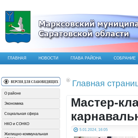
Официальный сайт Марксовского мун
ГЛАВНАЯ
НОВОСТИ
ГЛАВА РАЙОНА
СОБРАНИЕ
Главная страни
О районе
Мастер-кла
Экономика
карнаваль
Социальная сфера
НКО и СОНКО
5.01.2024, 16:05
Жилищно-коммунальная