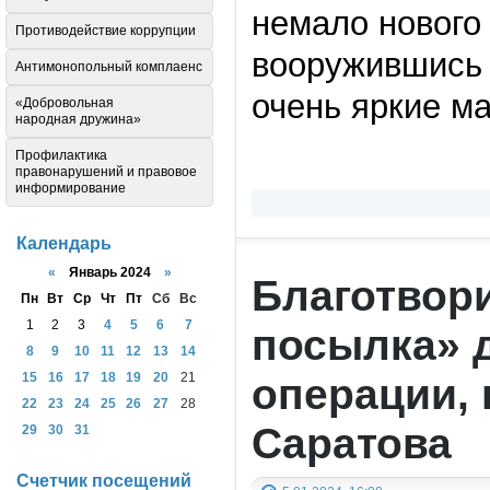
немало нового
Противодействие коррупции
вооружившись 
Антимонопольный комплаенс
очень яркие ма
«Добровольная
народная дружина»
Профилактика
правонарушений и правовое
информирование
Календарь
«
Январь 2024
»
Благотвор
Пн
Вт
Ср
Чт
Пт
Сб
Вс
1
2
3
4
5
6
7
посылка» 
8
9
10
11
12
13
14
15
16
17
18
19
20
21
операции, 
22
23
24
25
26
27
28
Саратова
29
30
31
Счетчик посещений