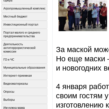
сфера
Агропромышленный комплекс
Местный бюджет
Инвестиционный портал
Портал малого и среднего
предпринимательства
Деятельность
За маской може
антитеррористической
комиссии
Но еще маски 
ГО и ЧС
и новогодних в
Муниципальные образования
Интернет-приемная
Видеоматериалы
4 января рабо
Опросы
своим гостям 
Выборы
изготовлению 
Им нужна мама