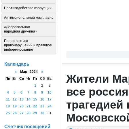
Противодействие коррупции
Антимонопольный комплаенс
«Добровольная
народная дружина»
Профилактика
правонарушений и правовое
информирование
Календарь
«
Март 2024
»
Жители Мар
Пн
Вт
Ср
Чт
Пт
Сб
Вс
1
2
3
все россия
4
5
6
7
8
9
10
11
12
13
14
15
16
17
трагедией 
18
19
20
21
22
23
24
Московско
25
26
27
28
29
30
31
Счетчик посещений