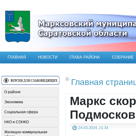
Официальный сайт Марксовского мун
ГЛАВНАЯ
НОВОСТИ
ГЛАВА РАЙОНА
СОБРАНИЕ
Главная страни
О районе
Маркс скор
Экономика
Подмосковь
Социальная сфера
НКО и СОНКО
24.03.2024, 21:34
Жилищно-коммунальная