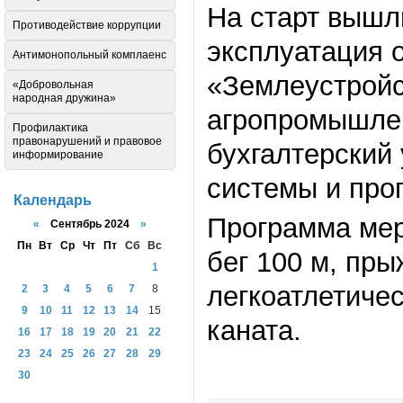
На старт вышл
Противодействие коррупции
эксплуатация 
Антимонопольный комплаенс
«Землеустройс
«Добровольная
народная дружина»
агропромышлен
Профилактика
правонарушений и правовое
бухгалтерский
информирование
системы и про
Календарь
Программа мер
«
Сентябрь 2024
»
Пн
Вт
Ср
Чт
Пт
Сб
Вс
бег 100 м, пры
1
легкоатлетиче
2
3
4
5
6
7
8
9
10
11
12
13
14
15
каната.
16
17
18
19
20
21
22
23
24
25
26
27
28
29
30