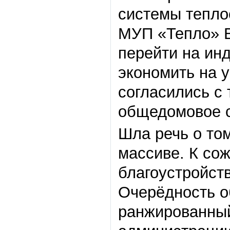
системы тепло
МУП «Тепло» В
перейти на ин
экономить на у
согласились с 
общедомовое с
Шла речь о то
массиве. К со
благоустройст
Очерёдность о
ранжированный