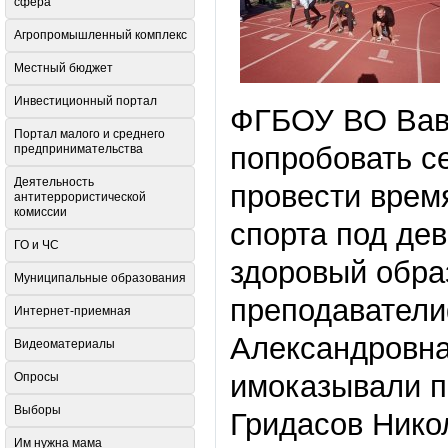
сфера
Агропромышленный комплекс
Местный бюджет
Инвестиционный портал
ФГБОУ ВО Вави
Портал малого и среднего
попробовать се
предпринимательства
Деятельность
провести время
антитеррористической
комиссии
спорта под де
ГО и ЧС
здоровый обра
Муниципальные образования
преподаватели
Интернет-приемная
Александровна
Видеоматериалы
имоказывали п
Опросы
Выборы
Гридасов Нико
Им нужна мама