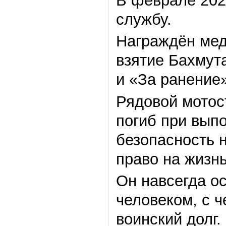
В феврале 202
службу.
Награждён мед
взятие Бахмут
и «За ранение»
Рядовой мотос
погиб при вып
безопасность 
право на жизн
Он навсегда о
человеком, с 
воинский долг.