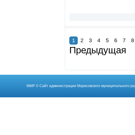
1
2
3
4
5
6
7
8
Предыдущая
ММР
© Cайт администрации Марксовского муниципального ра