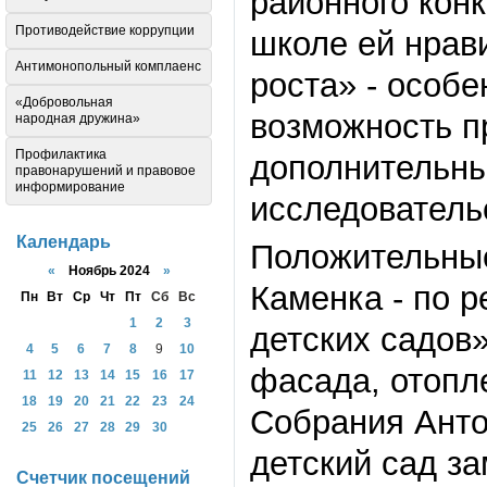
районного конк
Противодействие коррупции
школе ей нрави
Антимонопольный комплаенс
роста» - особе
«Добровольная
возможность пр
народная дружина»
Профилактика
дополнительны
правонарушений и правовое
информирование
исследователь
Календарь
Положительные
«
Ноябрь 2024
»
Каменка - по 
Пн
Вт
Ср
Чт
Пт
Сб
Вс
1
2
3
детских садов»
4
5
6
7
8
9
10
фасада, отопле
11
12
13
14
15
16
17
18
19
20
21
22
23
24
Собрания Анто
25
26
27
28
29
30
детский сад з
Счетчик посещений