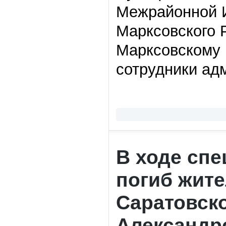
Межрайонной И
Марксовского 
Марксовскому 
сотрудники ад
В ходе сп
погиб жите
Саратовск
Александр