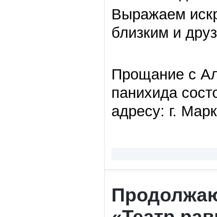
Выражаем искр
близким и дру
Прощание с А
панихида состо
адресу: г. Марк
Продолжаю
«Театр ра