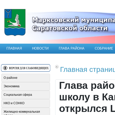
Официальный сайт Марксовского мун
ГЛАВНАЯ
НОВОСТИ
ГЛАВА РАЙОНА
СОБРАНИЕ
Главная страни
О районе
Глава рай
Экономика
школу в Ка
Социальная сфера
НКО и СОНКО
открылся 
Жилищно-коммунальная