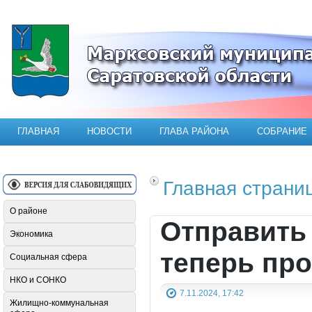
Официальный сайт Марксовского мун
ГЛАВНАЯ
НОВОСТИ
ГЛАВА РАЙОНА
СОБРАНИЕ
Главная страни
О районе
Отправить
Экономика
теперь про
Социальная сфера
НКО и СОНКО
7.11.2024, 17:42
Жилищно-коммунальная