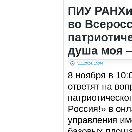
ПИУ РАНХи
во Всерос
патриотич
душа моя 
7.11.2024, 15:04
8 ноября в 10
ответят на во
патриотическо
Россия!» в он
управления им
базовых площа