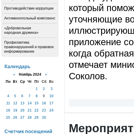
который помож
Противодействие коррупции
уточняющие во
Антимонопольный комплаенс
иллюстрирующи
«Добровольная
народная дружина»
приложение со
Профилактика
правонарушений и правовое
когда обратна
информирование
отмечает мини
Календарь
Соколов.
«
Ноябрь 2024
»
Пн
Вт
Ср
Чт
Пт
Сб
Вс
1
2
3
4
5
6
7
8
9
10
11
12
13
14
15
16
17
18
19
20
21
22
23
24
25
26
27
28
29
30
Мероприят
Счетчик посещений