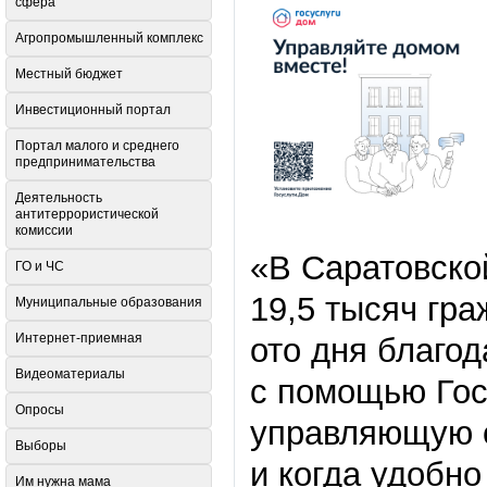
сфера
Агропромышленный комплекс
Местный бюджет
Инвестиционный портал
Портал малого и среднего
предпринимательства
Деятельность
антитеррористической
комиссии
«В Саратовско
ГО и ЧС
19,5 тысяч гра
Муниципальные образования
Интернет-приемная
ото дня благо
Видеоматериалы
с помощью Гос
Опросы
управляющую о
Выборы
и когда удобно
Им нужна мама