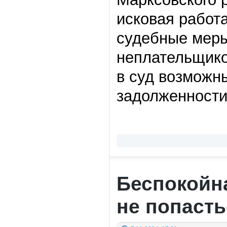
исковая работ
судебные меры
неплательщико
в суд возможн
задолженности
Беспокойн
не попаст