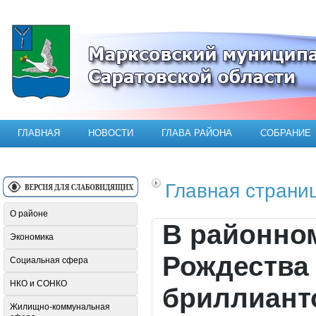
Официальный сайт Марксовского мун
ГЛАВНАЯ
НОВОСТИ
ГЛАВА РАЙОНА
СОБРАНИЕ
Главная страни
О районе
В районно
Экономика
Рождества
Социальная сфера
НКО и СОНКО
бриллиант
Жилищно-коммунальная