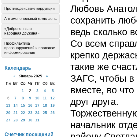
Любовь Анатол
Противодействие коррупции
сохранить люб
Антимонопольный комплаенс
«Добровольная
ведь сколько в
народная дружина»
Со всем справ
Профилактика
правонарушений и правовое
крепко держась 
информирование
такие же счас
Календарь
ЗАГС, чтобы в 
«
Январь 2025
»
Пн
Вт
Ср
Чт
Пт
Сб
Вс
вместе, во что
1
2
3
4
5
6
7
8
9
10
11
12
друг друга.
13
14
15
16
17
18
19
Торжественну
20
21
22
23
24
25
26
27
28
29
30
31
начальник отд
району Светла
Счетчик посещений