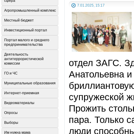
сфера
7.01.2025, 15:17
Агропромышленный комплекс
Местный бюджет
Инвестиционный портал
Портал малого и среднего
предпринимательства
Деятельность
антитеррористической
отдел ЗАГС. З
комиссии
Анатольевна 
ГО и ЧС
бриллиантовую
Муниципальные образования
Интернет-приемная
супружеской ж
Видеоматериалы
Прожить столь
Опросы
пара. Только 
Выборы
люди способны
Им нужна мама