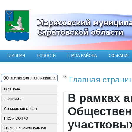
Официальный сайт Марксовского мун
ГЛАВНАЯ
НОВОСТИ
ГЛАВА РАЙОНА
СОБРАНИЕ
Главная страни
О районе
В рамках 
Экономика
Обществен
Социальная сфера
НКО и СОНКО
участковы
Жилищно-коммунальная