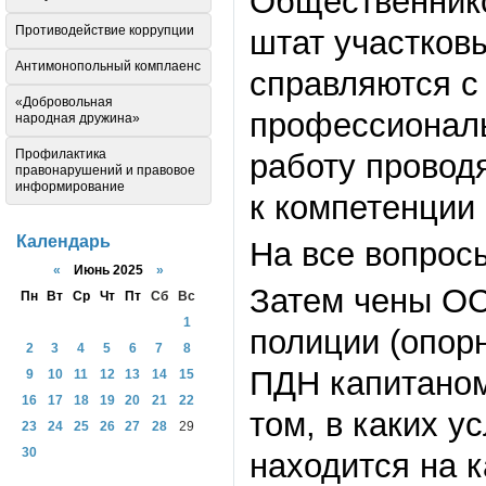
Общественнико
Противодействие коррупции
штат участков
Антимонопольный комплаенс
справляются с
«Добровольная
профессиональ
народная дружина»
Профилактика
работу провод
правонарушений и правовое
информирование
к компетенци
Календарь
На все вопрос
«
Июнь 2025
»
Затем чены ОС
Пн
Вт
Ср
Чт
Пт
Сб
Вс
1
полиции (опор
2
3
4
5
6
7
8
ПДН капитаном
9
10
11
12
13
14
15
16
17
18
19
20
21
22
том, в каких у
23
24
25
26
27
28
29
30
находится на 