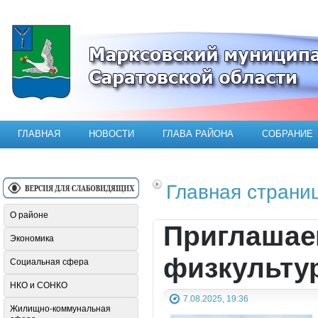
Официальный сайт Марксовского мун
ГЛАВНАЯ
НОВОСТИ
ГЛАВА РАЙОНА
СОБРАНИЕ
Главная страни
О районе
Приглашаем
Экономика
физкульту
Социальная сфера
НКО и СОНКО
7.08.2025, 19:36
Жилищно-коммунальная