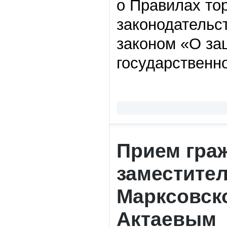
о Правилах то
законодательс
законом «О за
государственн
Прием гра
заместите
Марксовск
Актаевым