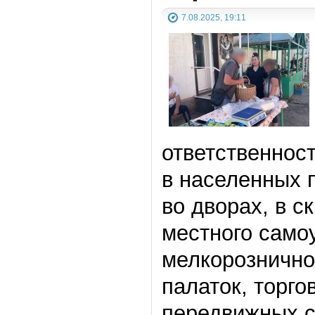
7.08.2025, 19:11
ответственнос
в населенных п
во дворах, в с
местного само
мелкорозничной
палаток, торго
передвижных ср