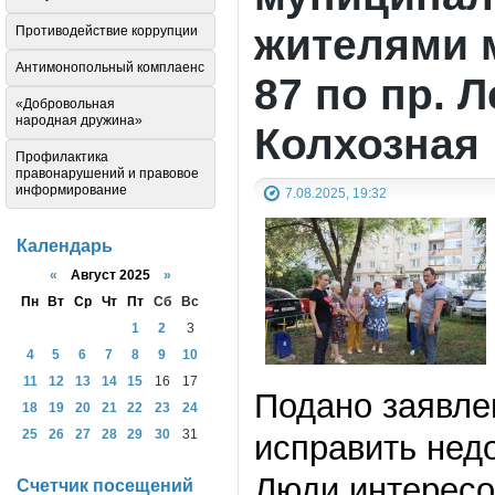
жителями 
Противодействие коррупции
Антимонопольный комплаенс
87 по пр. 
«Добровольная
народная дружина»
Колхозная
Профилактика
правонарушений и правовое
информирование
7.08.2025, 19:32
Календарь
«
Август 2025
»
Пн
Вт
Ср
Чт
Пт
Сб
Вс
1
2
3
4
5
6
7
8
9
10
11
12
13
14
15
16
17
Подано заявле
18
19
20
21
22
23
24
25
26
27
28
29
30
31
исправить нед
Люди интересо
Счетчик посещений