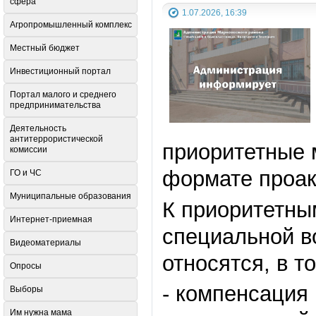
сфера
1.07.2026, 16:39
Агропромышленный комплекс
Местный бюджет
Инвестиционный портал
Портал малого и среднего
предпринимательства
Деятельность
антитеррористической
приоритетные 
комиссии
формате проак
ГО и ЧС
Муниципальные образования
К приоритетны
Интернет-приемная
специальной в
Видеоматериалы
относятся, в т
Опросы
- компенсация
Выборы
Им нужна мама