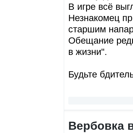
В игре всё выг
Незнакомец п
старшим напар
Обещание редк
в жизни
"
.
Будьте бдител
Вербовка 