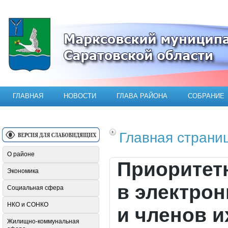
Официальный сайт Марксовского мун
ГЛАВНАЯ
НОВОСТИ
ГЛАВА РАЙОНА
СОБРАНИЕ
Главная страни
О районе
Приоритет
Экономика
в электро
Социальная сфера
НКО и СОНКО
и членов и
Жилищно-коммунальная