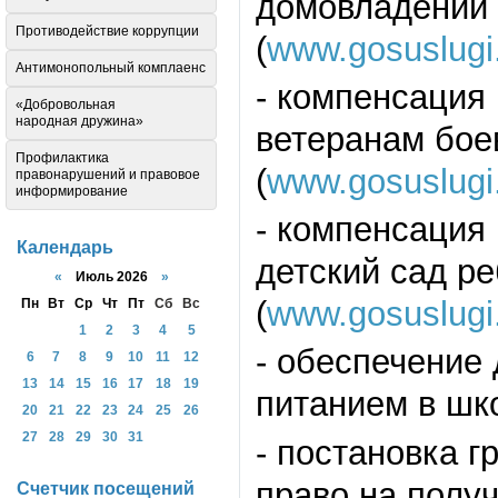
домовладений 
Противодействие коррупции
(
www.gosuslugi
Антимонопольный комплаенс
- компенсация
«Добровольная
народная дружина»
ветеранам бое
Профилактика
(
www.gosuslugi
правонарушений и правовое
информирование
- компенсация
Календарь
детский сад р
«
Июль 2026
»
(
www.gosuslugi
Пн
Вт
Ср
Чт
Пт
Сб
Вс
1
2
3
4
5
- обеспечение
6
7
8
9
10
11
12
13
14
15
16
17
18
19
питанием в шко
20
21
22
23
24
25
26
27
28
29
30
31
- постановка г
право на полу
Счетчик посещений