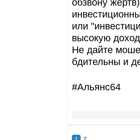
обзвону жертв)
инвестиционны
или
"
инвестици
высокую доход
Не дайте мош
бдительны и д
#Альянс64
1
2