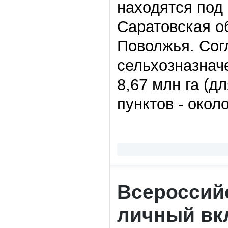
находятся под 
Саратовская о
Поволжья. Сог
сельхозназнач
8,67 млн га (д
пунктов
-
около
Всероссий
личный вкл