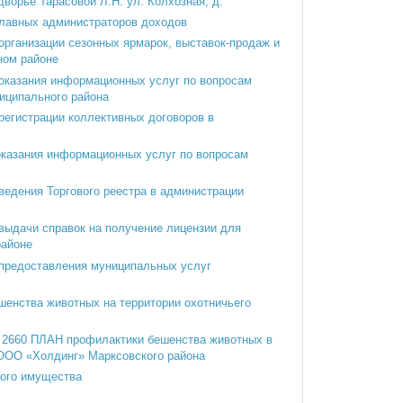
дворье Тарасовой Л.Н. ул. Колхозная, д.
лавных администраторов доходов
рганизации сезонных ярмарок, выставок-продаж и
ном районе
оказания информационных услуг по вопросам
иципального района
егистрации коллективных договоров в
казания информационных услуг по вопросам
едения Торгового реестра в администрации
выдачи справок на получение лицензии для
районе
предоставления муниципальных услуг
шенства животных на территории охотничьего
№ 2660 ПЛАН профилактики бешенства животных в
 ООО «Холдинг» Марксовского района
ного имущества