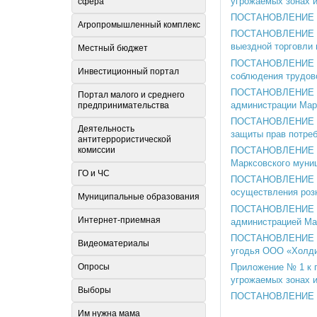
угрожаемых зонах и
сфера
ПОСТАНОВЛЕНИЕ № 2
Агропромышленный комплекс
ПОСТАНОВЛЕНИЕ № 2
выездной торговли
Местный бюджет
ПОСТАНОВЛЕНИЕ № 2
Инвестиционный портал
соблюдения трудово
ПОСТАНОВЛЕНИЕ № 2
Портал малого и среднего
администрации Мар
предпринимательства
ПОСТАНОВЛЕНИЕ № 2
Деятельность
защиты прав потре
антитеррористической
ПОСТАНОВЛЕНИЕ № 2
комиссии
Марксовского муни
ГО и ЧС
ПОСТАНОВЛЕНИЕ № 2
осуществления роз
Муниципальные образования
ПОСТАНОВЛЕНИЕ № 2
Интернет-приемная
администрацией Ма
ПОСТАНОВЛЕНИЕ № 2
Видеоматериалы
угодья ООО «Холди
Приложение № 1 к 
Опросы
угрожаемых зонах и
Выборы
ПОСТАНОВЛЕНИЕ № 2
Им нужна мама