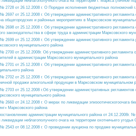
 ликвидации неблагополучного очага на территории г. Маркса (личное по
728 от 26.12.2008 г. О Порядке исполнения бюджетных полномочий г
697 от 25.12.2008 г. Об утверждении административного регламента о
 на общегородских и районных мероприятиях в Марксовском муниципаль
698 от 25.12.2008 г. Об утверждении административного регламента 
го законодательства в сфере труда в администрации Марксовского мун
699 от 25.12.2008 г. Об утверждении административного регламента р
ксовского муниципального района
700 от 25.12.2008г. Об утверждении административного регламента о
бителей в администрации Марксовского муниципального района
701 от 25.12.2008 г. Об утверждении административного регламента в
ципального района
702 от 25.12.2008 г. Об утверждении административного регламента 
ничной продажи алкогольной продукции в Марксовском муниципальном 
703 от 25.12.2008 г.Об утверждении административных регламентов 
рксовского муниципального района
660 от 24.12.2008 г. О мерах по ликвидации эпизоотическогоочага бе
нг» Марксовского района
постановлению администрации муниципального района от 24.12.2008г. 
 ликвидации неблагополучного очага на территории охотничьего угодья
543 от 08.12.2008 г. О проведении аукциона по продаже муниципаль