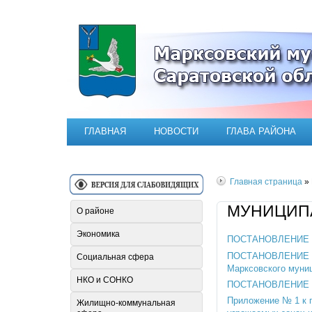
Официальный сайт Марксовск
ГЛАВНАЯ
НОВОСТИ
ГЛАВА РАЙОНА
Главная страница
»
МУНИЦИПА
О районе
Экономика
ПОСТАНОВЛЕНИЕ № 2
ПОСТАНОВЛЕНИЕ № 2
Социальная сфера
Марксовского муни
НКО и СОНКО
ПОСТАНОВЛЕНИЕ № 27
Приложение № 1 к 
Жилищно-коммунальная