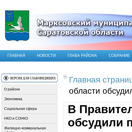
Официальный сайт Марксовского мун
ГЛАВНАЯ
НОВОСТИ
ГЛАВА РАЙОНА
СОБРАНИЕ
Главная страни
области обсуди
О районе
Экономика
В Правите
Социальная сфера
обсудили 
НКО и СОНКО
Жилищно-коммунальная