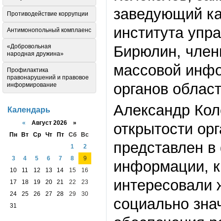
заведующий ка
Противодействие коррупции
института упр
Антимонопольный комплаенс
«Добровольная
Бирюлин, члены
народная дружина»
массовой инфо
Профилактика
правонарушений и правовое
органов област
информирование
Александр Кол
Календарь
«
Август 2026 »
открытости орг
Пн
Вт
Ср
Чт
Пт
Сб
Вс
представлен в
1
2
3
4
5
6
7
8
9
информации, к
10
11
12
13
14
15
16
интересовали 
17
18
19
20
21
22
23
24
25
26
27
28
29
30
социально зна
31