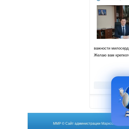
важности милосерди
Желаю вам крепкого
ММР
© Cайт администрации Марксовского му