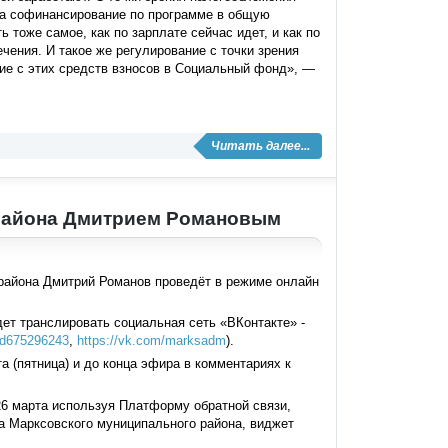
 на софинансирование по программе в общую
 тоже самое, как по зарплате сейчас идет, и как по
чения. И такое же регулирование с точки зрения
ние с этих средств взносов в Социальный фонд», —
Читать далее...
 района Дмитрием Романовым
 района Дмитрий Романов проведёт в режиме онлайн
ет транслировать социальная сеть «ВКонтакте» -
/id675296243
,
https://vk.com/marksadm
).
 (пятница) и до конца эфира в комментариях к
26 марта используя Платформу обратной связи,
а Марксовского муниципального района, виджет