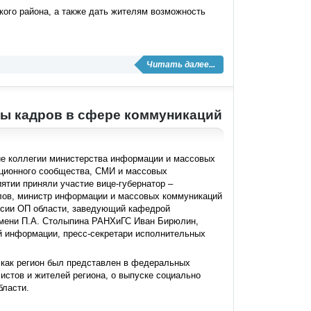
ого района, а также дать жителям возможность
Читать далее...
мы кадров в сфере коммуникаций
ие коллегии министерства информации и массовых
ационного сообщества, СМИ и массовых
тии приняли участие вице-губернатор –
лов, министр информации и массовых коммуникаций
ссии ОП области, заведующий кафедрой
имени П.А. Столыпина РАНХиГС Иван Бирюлин,
й информации, пресс-секретари исполнительных
, как регион был представлен в федеральных
истов и жителей региона, о выпуске социально
бласти.