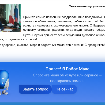
Уважаемые мусульмане
Примите самые искренние поздравления с праздником Н
символом обновления, очищения, любви и красоты! Он 
единства человека с окружающим его миром. С Наурыз
лучшему, ожидания радости, когда люди прощают обиды
Пусть Наурыз принесёт всем верующим духовное обновл
я, созидания и согласия!
 здоровья, счастья, мира и радостных моментов в жизни! С праздником
Привет! Я Робот Макс
Спросите меня об услуге или сервисе —
постараюсь помочь
Задать вопрос
Не сейчас
ниципального района, 2026