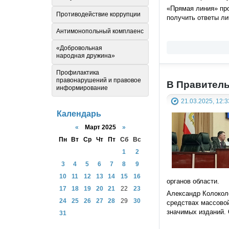
«Прямая линия» про
Противодействие коррупции
получить ответы ли
Антимонопольный комплаенс
«Добровольная
народная дружина»
Профилактика
правонарушений и правовое
В Правитель
информирование
21.03.2025, 12:3
Календарь
«
Март 2025
»
Пн
Вт
Ср
Чт
Пт
Сб
Вс
1
2
3
4
5
6
7
8
9
10
11
12
13
14
15
16
органов области.
17
18
19
20
21
22
23
Александр Колоколо
24
25
26
27
28
29
30
средствах массовой
значимых изданий.
31