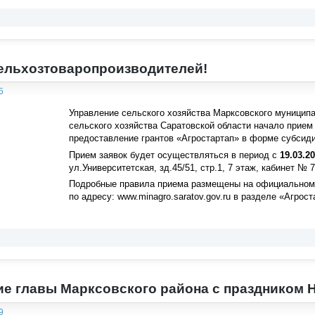
ельхозтоваропроизводителей!
5
Управление сельского хозяйства Марксовского муниципа
сельского хозяйства Саратовской области начало прием 
предоставление грантов «Агростартап» в форме субсиди
Прием заявок будет осуществляться в период с
19.03.20
ул.Университетская, зд.45/51, стр.1, 7 этаж, кабинет № 7
Подробные правила приема размещены на официальном с
по адресу: www.minagro.saratov.gov.ru в разделе «Агрост
е главы Марксовского района c праздником
9