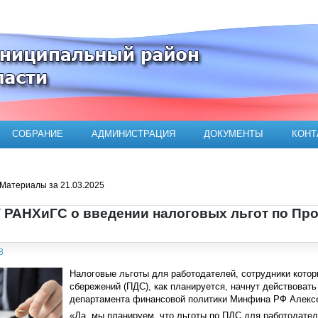
ого муниципального района
СОБРАНИЕ
АДМИНИСТРАЦИЯ
ДОКУМЕНТЫ
КОНТ
Материалы за 21.03.2025
 РАНХиГС о введении налоговых льгот по Пр
8
Налоговые льготы для работодателей, сотрудники кото
сбережений (ПДС), как планируется, начнут действовать
департамента финансовой политики Минфина РФ Алексе
«Да, мы планируем, что льготы по ПДС для работодател