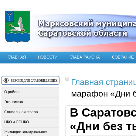
Официальный сайт Марксовского мун
ГЛАВНАЯ
НОВОСТИ
ГЛАВА РАЙОНА
СОБРАНИЕ
Главная страни
марафон «Дни б
О районе
Экономика
В Саратовс
Социальная сфера
«Дни без т
НКО и СОНКО
Жилищно-коммунальная