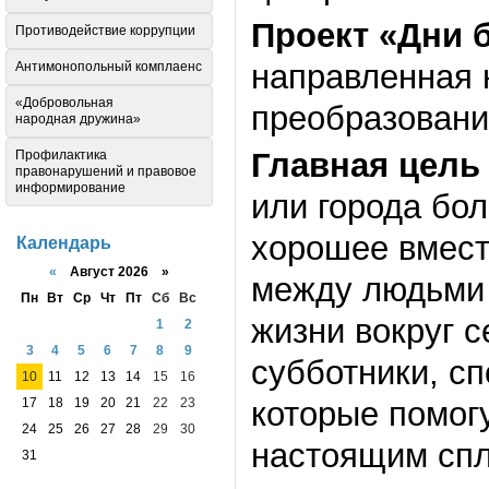
Проект «Дни 
Противодействие коррупции
направленная 
Антимонопольный комплаенс
«Добровольная
преобразовани
народная дружина»
Главная цель
Профилактика
правонарушений и правовое
информирование
или города бо
хорошее вмест
Календарь
«
Август 2026 »
между людьми 
Пн
Вт
Ср
Чт
Пт
Сб
Вс
жизни вокруг с
1
2
3
4
5
6
7
8
9
субботники, с
10
11
12
13
14
15
16
которые помог
17
18
19
20
21
22
23
24
25
26
27
28
29
30
настоящим сп
31