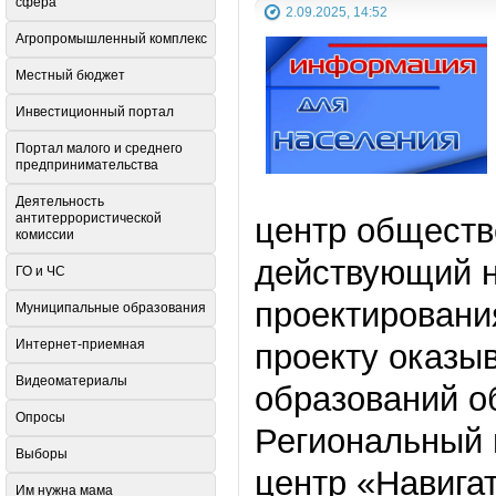
сфера
2.09.2025, 14:52
Агропромышленный комплекс
Местный бюджет
Инвестиционный портал
Портал малого и среднего
предпринимательства
Деятельность
антитеррористической
центр обществ
комиссии
действующий н
ГО и ЧС
проектирован
Муниципальные образования
Интернет-приемная
проекту оказы
Видеоматериалы
образований о
Опросы
Региональный
Выборы
центр «Навига
Им нужна мама