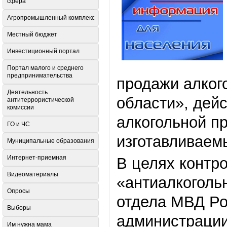
сфера
Агропромышленный комплекс
Местный бюджет
Инвестиционный портал
Портал малого и среднего
предпринимательства
продажи алког
Деятельность
области», дей
антитеррористической
комиссии
алкогольной пр
ГО и ЧС
изготавливаемы
Муниципальные образования
Интернет-приемная
В целях контр
Видеоматериалы
«антиалкоголь
Опросы
отдела МВД Ро
Выборы
администрации
Им нужна мама