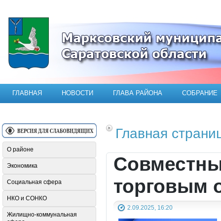
Официальный сайт Марксовского мун
ГЛАВНАЯ
НОВОСТИ
ГЛАВА РАЙОНА
СОБРАНИЕ
Главная страни
О районе
Совместны
Экономика
торговым 
Социальная сфера
НКО и СОНКО
2.09.2025, 16:20
Жилищно-коммунальная