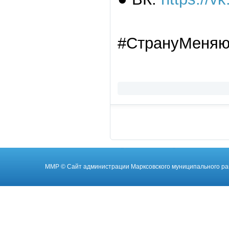
#СтрануМеняют
ММР
© Cайт администрации Марксовского муниципального ра