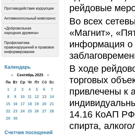
рейдовые меро
Противодействие коррупции
Во всех сетевы
Антимонопольный комплаенс
«Добровольная
«Магнит», «Пя
народная дружина»
информация о 
Профилактика
правонарушений и правовое
информирование
заблаговремен
В ходе рейдов
Календарь
«
Сентябрь 2025
»
торговых объе
Пн
Вт
Ср
Чт
Пт
Сб
Вс
привлечены к 
1
2
3
4
5
6
7
8
9
10
11
12
13
14
индивидуальные
15
16
17
18
19
20
21
14.16 КоАП РФ
22
23
24
25
26
27
28
29
30
спирта, алког
Счетчик посещений