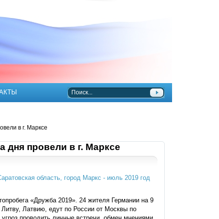
АКТЫ
вели в г. Марксе
 дня провели в г. Марксе
топробега «Дружба 2019». 24 жителя Германии на 9
 Литву, Латвию, едут по России от Москвы по
 угроз проводить личные встречи, обмен мнениями