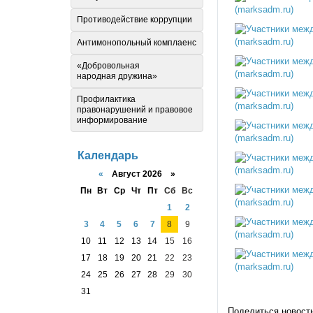
Противодействие коррупции
Антимонопольный комплаенс
«Добровольная
народная дружина»
Профилактика
правонарушений и правовое
информирование
Календарь
«
Август 2026 »
Пн
Вт
Ср
Чт
Пт
Сб
Вс
1
2
3
4
5
6
7
8
9
10
11
12
13
14
15
16
17
18
19
20
21
22
23
24
25
26
27
28
29
30
31
Поделиться новост