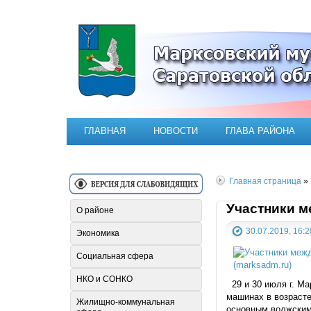
Официальный сайт Марксовск
ГЛАВНАЯ
НОВОСТИ
ГЛАВА РАЙОНА
Главная страница
»
Участники м
О районе
30.07.2019, 16:2
Экономика
Социальная сфера
НКО и СОНКО
29 и 30 июля г. Ма
машинах в возрасте
Жилищно-коммунальная
основным волжским 