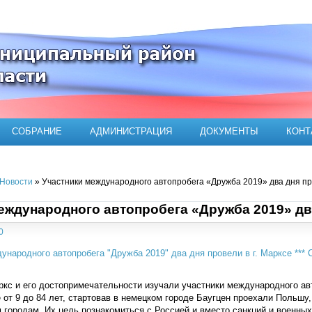
ого муниципального района
СОБРАНИЕ
АДМИНИСТРАЦИЯ
ДОКУМЕНТЫ
КОНТ
Новости
» Участники международного автопробега «Дружба 2019» два дня про
еждународного автопробега «Дружба 2019» два
0
ркс и его достопримечательности изучали участники международного ав
 от 9 до 84 лет, стартовав в немецком городе Баугцен проехали Польшу,
городам. Их цель познакомиться с Россией и вместо санкций и военных