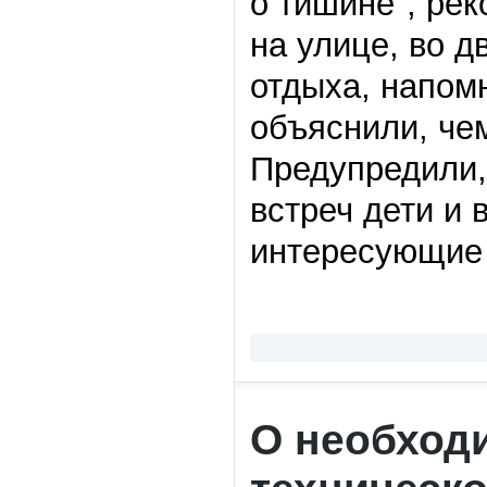
о тишине", ре
на улице, во д
отдыха, напомн
объяснили, че
Предупредили, 
встреч дети и 
интересующие 
О необход