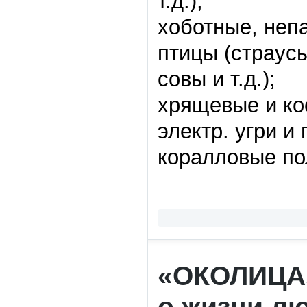
т.д.),
хоботные, неп
птицы (страус
совы и т.д.);
хрящевые и ко
электр. угри и п
коралловые по
«ОКОЛИЦА»
о жизни лю