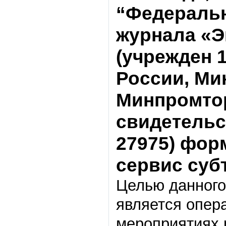
“Федеральн
журнала «Э
(учрежден 
России, Ми
Минпромтор
свидетельс
27975) фо
сервис су
Целью данного
является опер
мероприятиях 