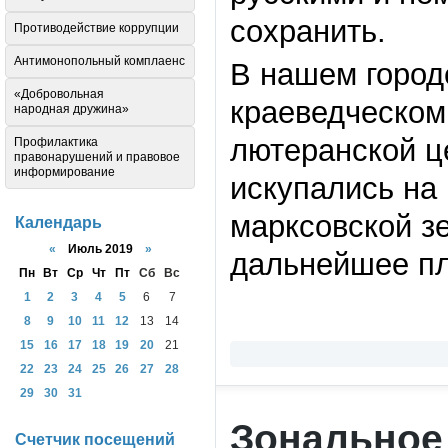
сохранить.
Противодействие коррупции
Антимонопольный комплаенс
В нашем город
«Добровольная
краеведческом
народная дружина»
лютеранской ц
Профилактика
правонарушений и правовое
информирование
искупались на
марксовской з
Календарь
«
Июль 2019
»
дальнейшее пл
Пн
Вт
Ср
Чт
Пт
Сб
Вс
1
2
3
4
5
6
7
8
9
10
11
12
13
14
15
16
17
18
19
20
21
22
23
24
25
26
27
28
29
30
31
Зональное
Счетчик посещений