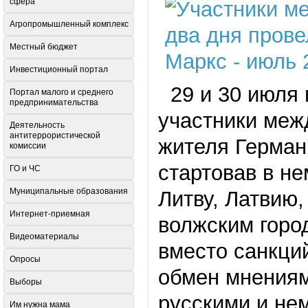
сфера
Агропромышленный комплекс
Местный бюджет
Инвестиционный портал
29 и 30 июля г
Портал малого и среднего
предпринимательства
участники меж
Деятельность
антитеррористической
жителя Германи
комиссии
стартовав в н
ГО и ЧС
Муниципальные образования
Литву, Латвию,
Интернет-приемная
волжским горо
Видеоматериалы
вместо санкций
Опросы
обмен мнениям
Выборы
русскими и не
Им нужна мама