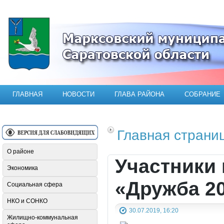
Официальный сайт Марксовского мун
ГЛАВНАЯ
НОВОСТИ
ГЛАВА РАЙОНА
СОБРАНИЕ
Главная страни
О районе
Участники
Экономика
«Дружба 20
Социальная сфера
НКО и СОНКО
30.07.2019, 16:20
Жилищно-коммунальная