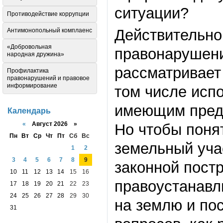
ситуации?
Противодействие коррупции
Действительно
Антимонопольный комплаенс
«Добровольная
правонарушени
народная дружина»
рассматривает
Профилактика
правонарушений и правовое
информирование
том числе исп
имеющим преду
Календарь
«
Август 2026 »
Но чтобы понят
Пн
Вт
Ср
Чт
Пт
Сб
Вс
земельный учас
1
2
3
4
5
6
7
8
9
законной постр
10
11
12
13
14
15
16
правоустанав
17
18
19
20
21
22
23
24
25
26
27
28
29
30
на землю и пос
31