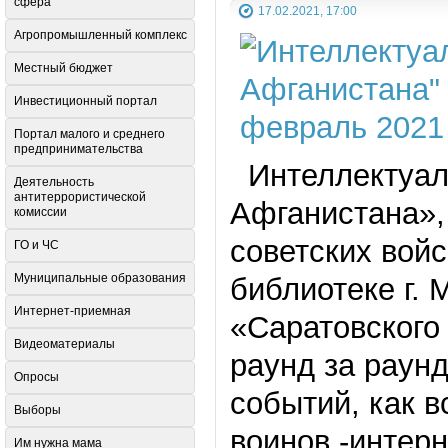
сфера
17.02.2021, 17:00
Агропромышленный комплекс
Местный бюджет
Инвестиционный портал
Портал малого и среднего
предпринимательства
Интеллектуаль
Деятельность
антитеррористической
Афганистана»,
комиссии
советских вой
ГО и ЧС
Муниципальные образования
библиотеке г.
Интернет-приемная
«Саратовского 
Видеоматериалы
раунд за раун
Опросы
событий, как 
Выборы
воинов -интер
Им нужна мама