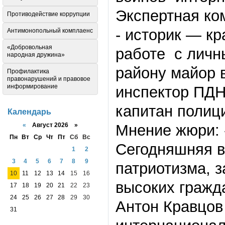
Экспертная ко
Противодействие коррупции
- историк — к
Антимонопольный комплаенс
«Добровольная
работе с личн
народная дружина»
району майор 
Профилактика
правонарушений и правовое
информирование
инспектор ПДН
капитан полиц
Календарь
«
Август 2026 »
Мнение жюри: 
Пн
Вт
Ср
Чт
Пт
Сб
Вс
Сегодняшняя в
1
2
3
4
5
6
7
8
9
патриотизма, 
10
11
12
13
14
15
16
высоких гражд
17
18
19
20
21
22
23
24
25
26
27
28
29
30
Антон Кравцов
31