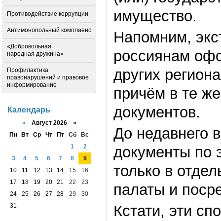
имущество.
Противодействие коррупции
Антимонопольный комплаенс
Напомним, экс
«Добровольная
россиянам офо
народная дружина»
других региона
Профилактика
правонарушений и правовое
информирование
причём в те же
документов.
Календарь
«
Август 2026 »
До недавнего 
Пн
Вт
Ср
Чт
Пт
Сб
Вс
1
2
документы по 
3
4
5
6
7
8
9
только в отде
10
11
12
13
14
15
16
17
18
19
20
21
22
23
палаты и поср
24
25
26
27
28
29
30
31
Кстати, эти с