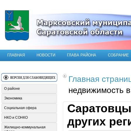
Официальный сайт Марксовского мун
ГЛАВНАЯ
НОВОСТИ
ГЛАВА РАЙОНА
СОБРАНИЕ
Главная страни
недвижимость в
О районе
Экономика
Саратовцы
Социальная сфера
других ре
НКО и СОНКО
Жилищно-коммунальная