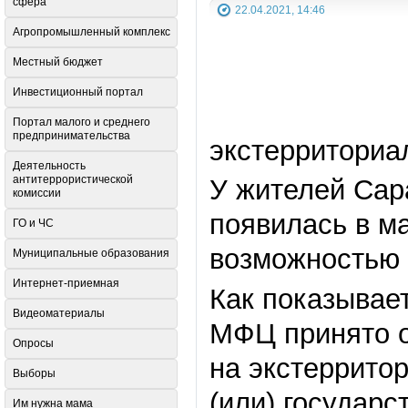
сфера
22.04.2021, 14:46
Агропромышленный комплекс
Местный бюджет
Инвестиционный портал
Портал малого и среднего
предпринимательства
экстерриториа
Деятельность
антитеррористической
У жителей Сар
комиссии
появилась в ма
ГО и ЧС
возможностью 
Муниципальные образования
Интернет-приемная
Как показывае
Видеоматериалы
МФЦ принято о
Опросы
на экстеррито
Выборы
(или) государ
Им нужна мама